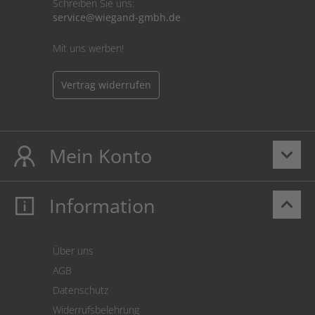
Schreiben Sie uns:
service@wiegand-gmbh.de
Mit uns werben!
Vertrag widerrufen
Mein Konto
keyboard_arrow_down
Information
keyboard_arrow_up
Mein Konto
Login
Warenkorb
Über uns
Zahlung
AGB
Versand
Datenschutz
Warenrücksendung
Widerrufsbelehrung