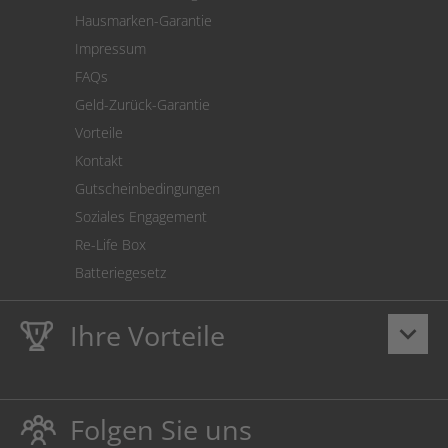
SEPA-Lastschrift
Hausmarken-Garantie
Versandkostenrechner
Impressum
Cookie Einstellungen
FAQs
Geld-Zurück-Garantie
Vorteile
Kontakt
Gutscheinbedingungen
Soziales Engagement
Re-Life Box
Batteriegesetz
Ihre Vorteile
keyboard_arrow_down
Lebenslange
Hausmarke Garantie
auf Toner und Tinte
schützt auch Ihren Drucker.
Folgen Sie uns