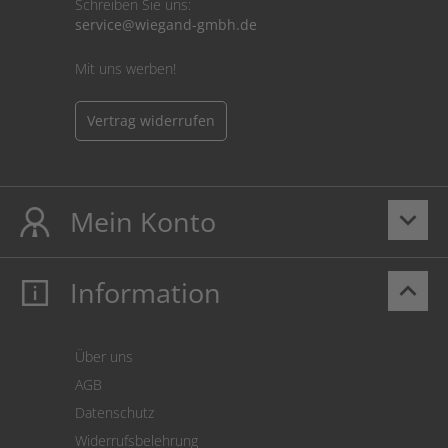
Schreiben Sie uns:
service@wiegand-gmbh.de
Mit uns werben!
Vertrag widerrufen
Mein Konto
keyboard_arrow_down
Information
keyboard_arrow_up
Mein Konto
Login
Warenkorb
Über uns
Zahlung
AGB
Versand
Datenschutz
Warenrücksendung
Widerrufsbelehrung