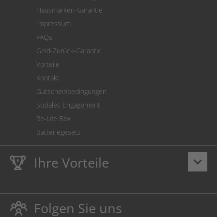
SEPA-Lastschrift
Hausmarken-Garantie
Versandkostenrechner
Impressum
Cookie Einstellungen
FAQs
Geld-Zurück-Garantie
Vorteile
Kontakt
Gutscheinbedingungen
Soziales Engagement
Re-Life Box
Batteriegesetz
Ihre Vorteile
keyboard_arrow_down
Lebenslange
Hausmarke Garantie
auf Toner und Tinte
schützt auch Ihren Drucker.
Folgen Sie uns