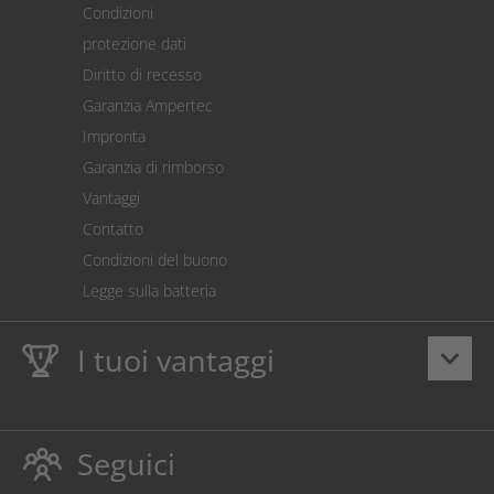
Condizioni
Spedizione
protezione dati
Restituzione della merce
Diritto di recesso
Addebito diretto SEPA
Garanzia Ampertec
Calcolatore dei costi
Impronta
Impostazioni dei cookie
Garanzia di rimborso
Vantaggi
Contatto
Condizioni del buono
Legge sulla batteria
I tuoi vantaggi
keyboard_arrow_down
Dieci anni
Garanzia Ampertec
su toner e inchiostro
proteggono anche la stampante.
Seguici
Rispettoso dellambiente evitando gli sprechi.