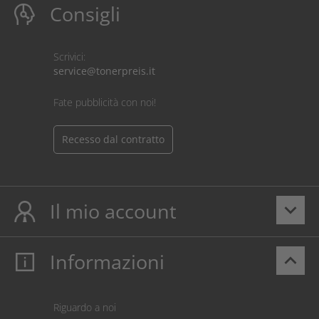
Consigli
Scrivici:
service@tonerpreis.it
Fate pubblicità con noi!
Recesso dal contratto
Il mio account
keyboard_arrow_down
Informazioni
keyboard_arrow_up
Il mio account
Login
Carrello prodotti
Riguardo a noi
Pagamento