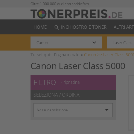
Oltre 1.000.000 di clienti soddisfatti
HOME
INCHIOSTRO E TONER
ALTRI AR
search
keyboard_arrow_down
Tu sei qui:
Pagina iniziale
»
Canon >>
Laser Class 500
Canon Laser Class 5000
FILTRO
- ripristina
SELEZIONA / ORDINA