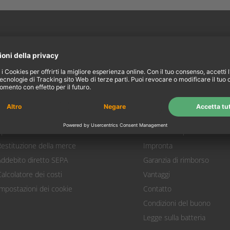
l mio account
Informazioni
Il mio account
Riguardo a noi
Login
Condizioni
arrello prodotti
protezione dati
Pagamento
Diritto di recesso
Spedizione
Garanzia Ampertec
Restituzione della merce
Impronta
Addebito diretto SEPA
Garanzia di rimborso
Calcolatore dei costi
Vantaggi
Impostazioni dei cookie
Contatto
Condizioni del buono
Legge sulla batteria