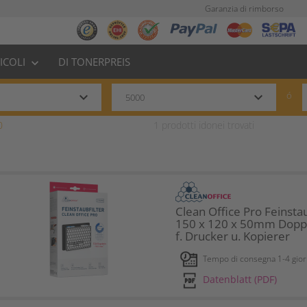
Garanzia di rimborso
TICOLI
DI TONERPREIS
keyboard_arrow_down
keyboard_arrow_down
keyboard_arrow_down
ó
0
1
prodotti idonei trovati
Clean Office Pro Feinstau
150 x 120 x 50mm Dopp
f. Drucker u. Kopierer
Tempo di consegna 1-4 giorni
Datenblatt (PDF)