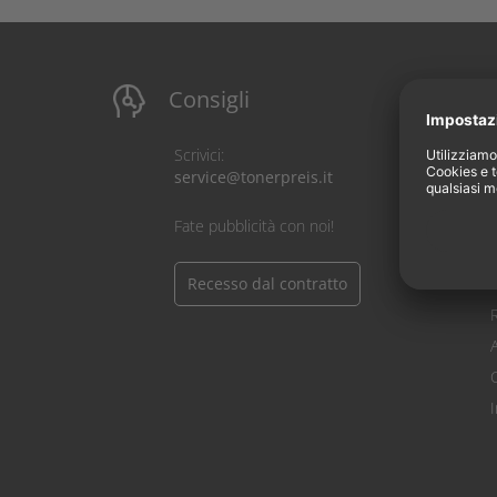
Consigli
I
Scrivici:
service@tonerpreis.it
C
Fate pubblicità con noi!
Recesso dal contratto