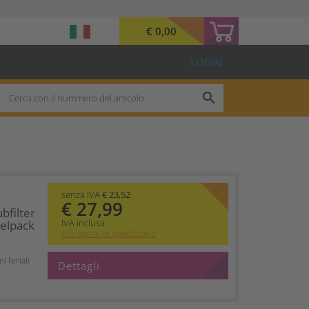
€ 0,00
LOGIN
search
senza IVA
€ 23,52
€ 27,99
bfilter
IVA inclusa.
elpack
più spese di spedizione
 feriali
Dettagli