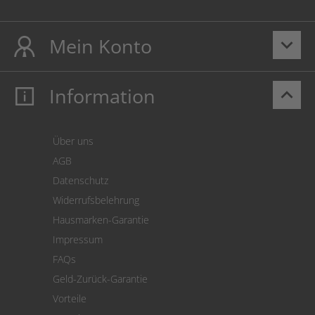
Mein Konto
keyboard_arrow_down
Information
keyboard_arrow_up
Mein Konto
Login
Warenkorb
Über uns
Zahlung
AGB
Versand
Datenschutz
Warenrücksendung
Widerrufsbelehrung
SEPA-Lastschrift
Hausmarken-Garantie
Versandkostenrechner
Impressum
Cookie Einstellungen
FAQs
Geld-Zurück-Garantie
Vorteile