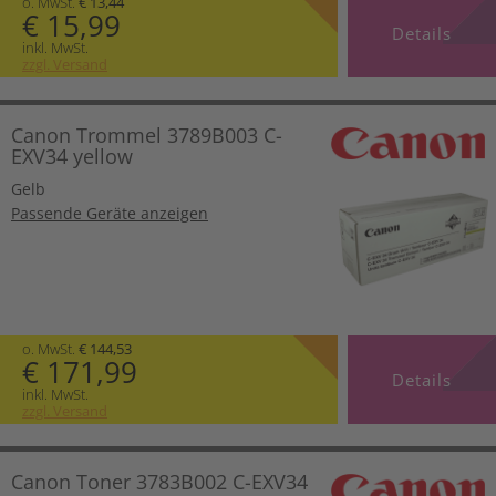
o. MwSt.
€ 13,44
€ 15,99
Details
inkl. MwSt.
zzgl. Versand
Canon Trommel 3789B003 C-
EXV34 yellow
Gelb
Passende Geräte anzeigen
o. MwSt.
€ 144,53
€ 171,99
Details
inkl. MwSt.
zzgl. Versand
Canon Toner 3783B002 C-EXV34