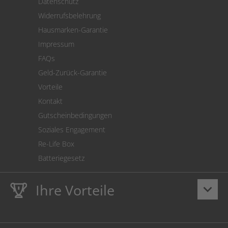
Datenschutz
Warenrücksendung
Widerrufsbelehrung
SEPA-Lastschrift
Hausmarken-Garantie
Versandkostenrechner
Impressum
Cookie Einstellungen
FAQs
Geld-Zurück-Garantie
Vorteile
Kontakt
Gutscheinbedingungen
Soziales Engagement
Re-Life Box
Batteriegesetz
Ihre Vorteile
keyboard_arrow_down
Lebenslange
Hausmarke Garantie
auf Toner und Tinte