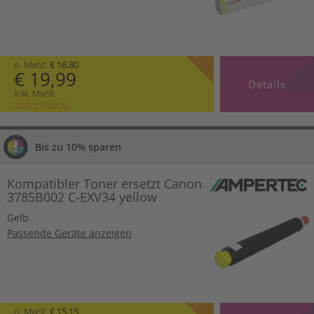
o. MwSt.
€ 16,80
€ 19,99
Details
inkl. MwSt.
zzgl. Versand
Bis zu 10% sparen
Kompatibler Toner ersetzt Canon
3785B002 C-EXV34 yellow
Gelb
Passende Geräte anzeigen
o. MwSt.
€ 15,15