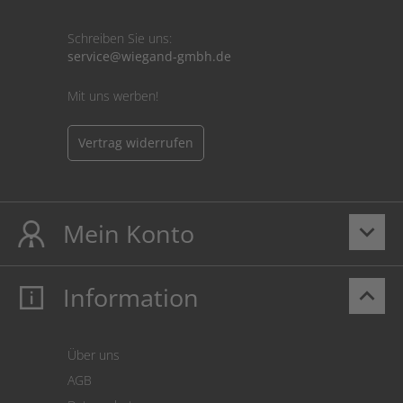
Schreiben Sie uns:
service@wiegand-gmbh.de
Mit uns werben!
Vertrag widerrufen
Mein Konto
keyboard_arrow_down
Information
keyboard_arrow_up
Mein Konto
Login
Warenkorb
Über uns
Zahlung
AGB
Versand