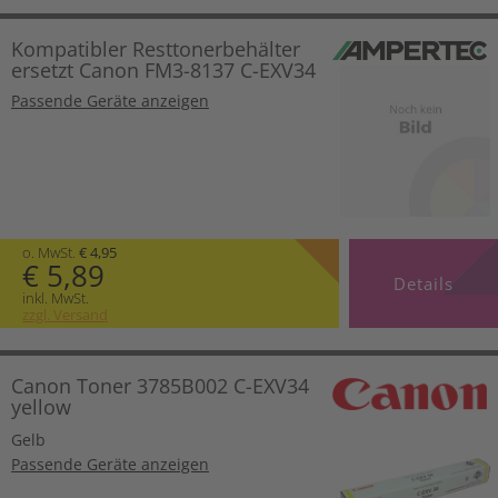
Kompatibler Resttonerbehälter
ersetzt Canon FM3-8137 C-EXV34
Passende Geräte anzeigen
o. MwSt.
€ 4,95
€ 5,89
Details
inkl. MwSt.
zzgl. Versand
Canon Toner 3785B002 C-EXV34
yellow
Gelb
Passende Geräte anzeigen