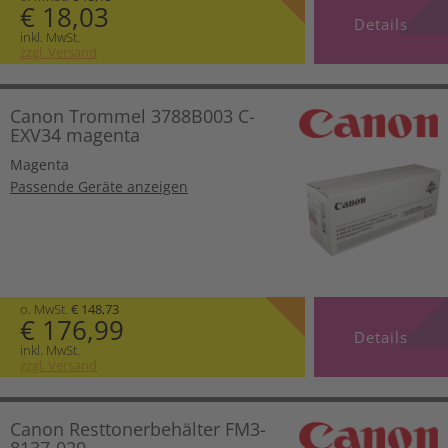
€ 18,03
Details
inkl. MwSt.
zzgl. Versand
Canon Trommel 3788B003 C-
EXV34 magenta
Magenta
Passende Geräte anzeigen
o. MwSt.
€ 148,73
€ 176,99
Details
inkl. MwSt.
zzgl. Versand
Canon Resttonerbehälter FM3-