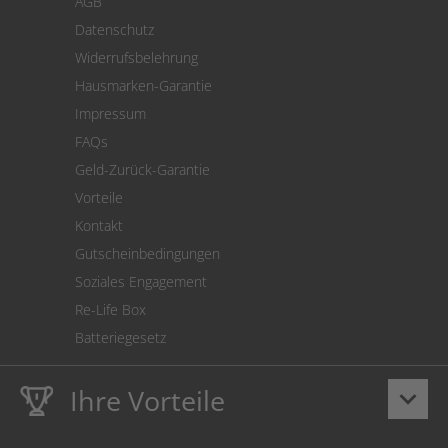
AGB
Versand
Datenschutz
Warenrücksendung
Widerrufsbelehrung
SEPA-Lastschrift
Hausmarken-Garantie
Versandkostenrechner
Impressum
Cookie Einstellungen
FAQs
Geld-Zurück-Garantie
Vorteile
Kontakt
Gutscheinbedingungen
Soziales Engagement
Re-Life Box
Batteriegesetz
Ihre Vorteile
keyboard_arrow_down