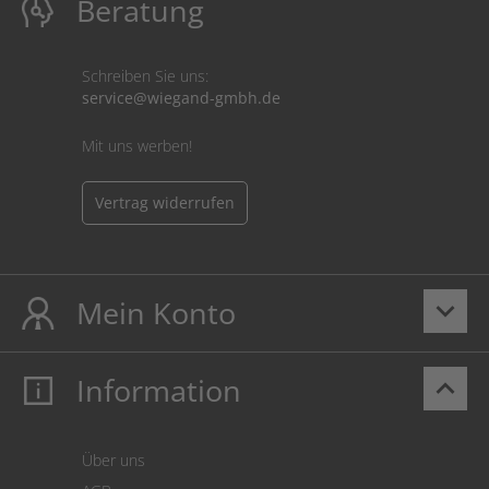
Beratung
Schreiben Sie uns:
service@wiegand-gmbh.de
Mit uns werben!
Vertrag widerrufen
Mein Konto
keyboard_arrow_down
Information
keyboard_arrow_up
Mein Konto
Login
Warenkorb
Über uns
Zahlung