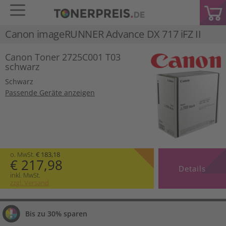
Canon imageRUNNER Advance DX 717 iFZ II
Canon Toner 2725C001 T03
schwarz
Schwarz
Passende Geräte anzeigen
o. MwSt.
€ 183,18
€ 217,98
Details
inkl. MwSt.
zzgl. Versand
Bis zu 30% sparen