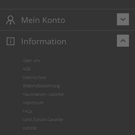
Mein Konto
keyboard_arrow_down
Information
keyboard_arrow_up
Mein Konto
Login
Warenkorb
Über uns
Zahlung
AGB
Versand
Datenschutz
Warenrücksendung
Widerrufsbelehrung
SEPA-Lastschrift
Hausmarken-Garantie
Versandkostenrechner
Impressum
Cookie Einstellungen
FAQs
Geld-Zurück-Garantie
Vorteile