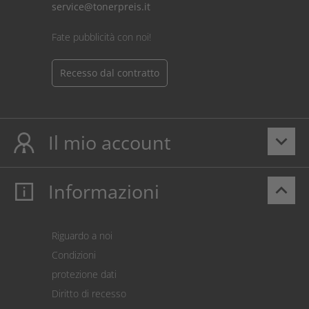
service@tonerpreis.it
Fate pubblicità con noi!
Recesso dal contratto
Il mio account
keyboard_arrow_down
Informazioni
keyboard_arrow_up
Il mio account
Login
Carrello prodotti
Riguardo a noi
Pagamento
Condizioni
Spedizione
protezione dati
Restituzione della merce
Diritto di recesso
Addebito diretto SEPA