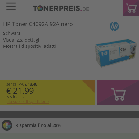
HP Toner C4092A 92A nero
Schwarz
Visualizza dettagli
Mostra i dispositivi adatti
senza IVA
€ 18,48
€ 21,99
IVA inclusa.
più spese di spedizione
Risparmia fino al 28%