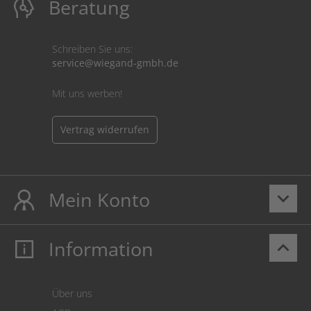
Beratung
Schreiben Sie uns:
service@wiegand-gmbh.de
Mit uns werben!
Vertrag widerrufen
Mein Konto
keyboard_arrow_down
Information
keyboard_arrow_up
Mein Konto
Login
Warenkorb
Über uns
Zahlung