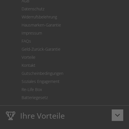
AGB
Versand
Datenschutz
Warenrücksendung
Widerrufsbelehrung
SEPA-Lastschrift
Hausmarken-Garantie
Versandkostenrechner
Impressum
Cookie Einstellungen
FAQs
Geld-Zurück-Garantie
Vorteile
Kontakt
Gutscheinbedingungen
Soziales Engagement
Re-Life Box
Batteriegesetz
Ihre Vorteile
keyboard_arrow_down