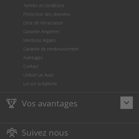
Paiement
Termes et conditions
Expédition
Protection des données
Retour des marchandises
Droit de rétractation
Prélèvement SEPA
Garantie Ampertec
Le calculateur des frais de port
Mentions légales
Paramètres des cookies
Garantie de remboursement
Avantages
Contact
Utiliser un Avoir
Loi sur la batterie
Vos avantages
keyboard_arrow_down
La
Ampertec Garantie à vie
sur les encres et toners
protège également votre imprimante.
Suivez nous
Respectueux de l’environnement, évitant ainsi le