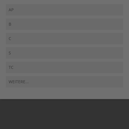
AP
B
C
S
TC
WEITERE...