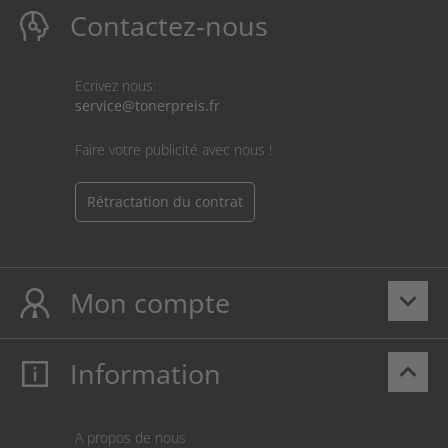
Contactez-nous
Ecrivez nous:
service@tonerpreis.fr
Faire votre publicité avec nous !
Rétractation du contrat
Mon compte
keyboard_arrow_down
Information
keyboard_arrow_up
Mon compte
S’identifier
Panier
A propos de nous