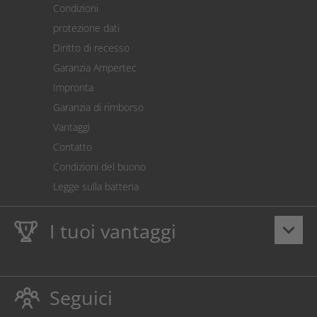
Condizioni
Spedizione
protezione dati
Restituzione della merce
Diritto di recesso
Addebito diretto SEPA
Garanzia Ampertec
Calcolatore dei costi
Impronta
Impostazioni dei cookie
Garanzia di rimborso
Vantaggi
Contatto
Condizioni del buono
Legge sulla batteria
I tuoi vantaggi
keyboard_arrow_down
Dieci anni
Garanzia Ampertec
su toner e inchiostro
proteggono anche la stampante.
Seguici
Rispettoso dellambiente evitando gli sprechi.