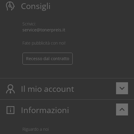
Consigli
Scrivici:
service@tonerpreis.it
Fate pubblicità con noi!
Recesso dal contratto
Il mio account
keyboard_arrow_down
Informazioni
keyboard_arrow_up
Il mio account
Login
Carrello prodotti
Riguardo a noi
Pagamento