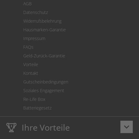
AGB
Versand
Datenschutz
Warenrücksendung
Widerrufsbelehrung
SEPA-Lastschrift
Hausmarken-Garantie
Versandkostenrechner
Impressum
Cookie Einstellungen
FAQs
Geld-Zurück-Garantie
Vorteile
Kontakt
Gutscheinbedingungen
Soziales Engagement
Re-Life Box
Batteriegesetz
Ihre Vorteile
keyboard_arrow_down