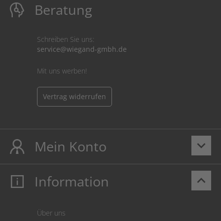
Beratung
Schreiben Sie uns:
service@wiegand-gmbh.de
Mit uns werben!
Vertrag widerrufen
Mein Konto
keyboard_arrow_down
Information
keyboard_arrow_up
Mein Konto
Login
Warenkorb
Über uns
Zahlung