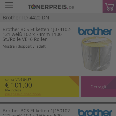
Brother TD-4420 DN
Brother BCS Etiketten 1J074102-
121 weiß 102 x 74mm 1100
St./Rolle VE=6 Rollen
Mostra i dispositivi adatti
senza IVA
€ 84,87
€ 101,00
Dettagli
IVA inclusa.
più spese di spedizione
Brother BCS Etiketten 1J150102-
121 weiß 102 x 150mm 500