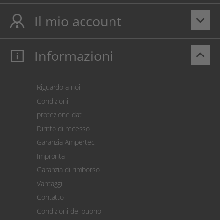
Il mio account
keyboard_arrow_down
Informazioni
keyboard_arrow_up
Il mio account
Login
Carrello prodotti
Riguardo a noi
Pagamento
Condizioni
Spedizione
protezione dati
Restituzione della merce
Diritto di recesso
Addebito diretto SEPA
Garanzia Ampertec
Calcolatore dei costi
Impronta
Impostazioni dei cookie
Garanzia di rimborso
Vantaggi
Contatto
Condizioni del buono