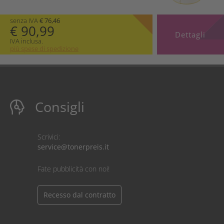
senza IVA
€ 76,46
€ 90,99
Dettagli
IVA inclusa.
più spese di spedizione
Consigli
Scrivici:
service@tonerpreis.it
Fate pubblicità con noi!
Recesso dal contratto