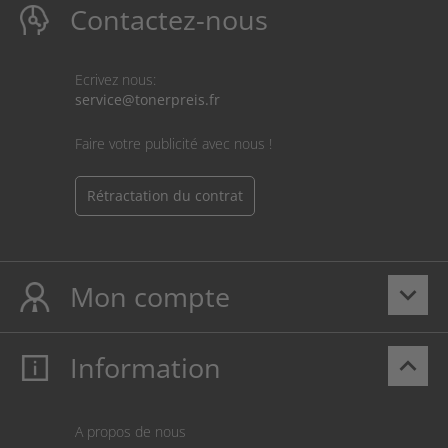
Contactez-nous
Ecrivez nous:
service@tonerpreis.fr
Faire votre publicité avec nous !
Rétractation du contrat
Mon compte
keyboard_arrow_down
Information
keyboard_arrow_up
Mon compte
S’identifier
Panier
A propos de nous
Paiement