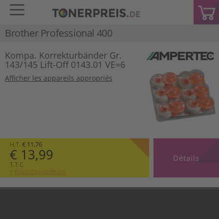
Brother Professional 400
Kompa. Korrekturbänder Gr.
143/145 Lift-Off 0143.01 VE=6
Afficher les appareils appropriés
H.T.
€ 11,76
€ 13,99
Détails
T.T.C
+ Frais d’expédition