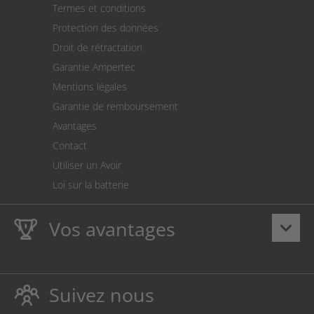
Termes et conditions
Expédition
Protection des données
Retour des marchandises
Droit de rétractation
Prélèvement SEPA
Garantie Ampertec
Le calculateur des frais de port
Mentions légales
Paramètres des cookies
Garantie de remboursement
Avantages
Contact
Utiliser un Avoir
Loi sur la batterie
Vos avantages
keyboard_arrow_down
La
Ampertec Garantie à vie
sur les encres et toners
protège également votre imprimante.
Suivez nous
Respectueux de l’environnement, évitant ainsi le