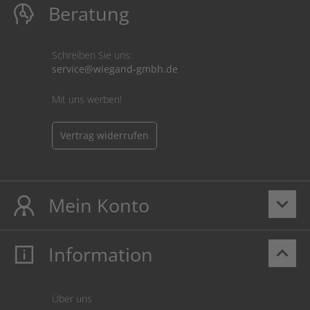
Beratung
Schreiben Sie uns:
service@wiegand-gmbh.de
Mit uns werben!
Vertrag widerrufen
Mein Konto
keyboard_arrow_down
Information
keyboard_arrow_up
Mein Konto
Login
Warenkorb
Über uns
Zahlung