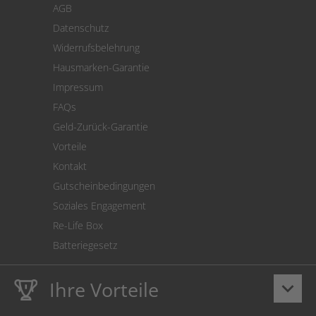
AGB
Versand
Datenschutz
Warenrücksendung
Widerrufsbelehrung
SEPA-Lastschrift
Hausmarken-Garantie
Versandkostenrechner
Impressum
Cookie Einstellungen
FAQs
Geld-Zurück-Garantie
Vorteile
Kontakt
Gutscheinbedingungen
Soziales Engagement
Re-Life Box
Batteriegesetz
Ihre Vorteile
keyboard_arrow_down