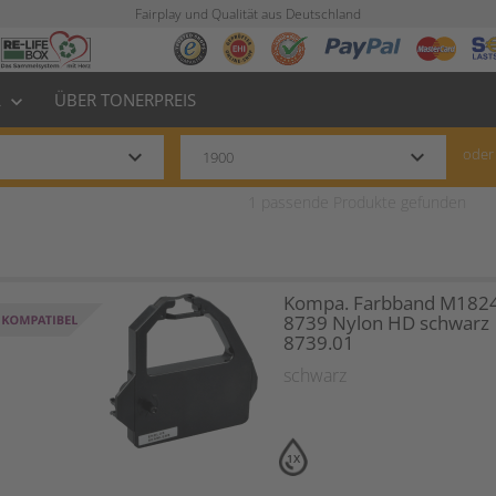
Fairplay und Qualität aus Deutschland
L
ÜBER TONERPREIS
keyboard_arrow_down
keyboard_arrow_down
keyboard_arrow_down
oder
1
passende Produkte gefunden
Kompa. Farbband M1824
8739 Nylon HD schwarz
8739.01
schwarz
1X