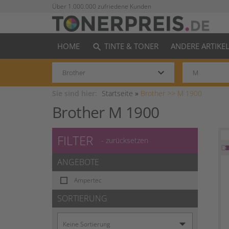
Über 1.000.000 zufriedene Kunden
HOME
TINTE & TONER
ANDERE ARTIKE
search
keyboard_arrow_down
Sie sind hier:
Startseite
»
Brother >>
M 1900
Brother M 1900
FILTER
- zurücksetzen
ANGEBOTE
Ampertec
SORTIERUNG