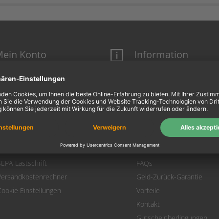
ein Konto
Information
Mein Konto
Über uns
Login
AGB
Warenkorb
Datenschutz
Zahlung
Widerrufsbelehrung
Versand
Hausmarken-Garantie
Warenrücksendung
Impressum
SEPA-Lastschrift
FAQs
Versandkostenrechner
Geld-Zurück-Garantie
Cookie Einstellungen
Vorteile
Kontakt
Gutscheinbedingungen