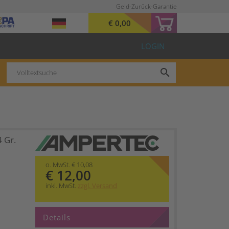
Geld-Zurück-Garantie
€ 0,00
LOGIN
search
 Gr.
o. MwSt. € 10,08
€ 12,00
inkl. MwSt.
zzgl. Versand
Details