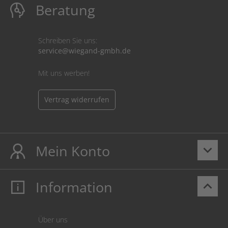
Beratung
Schreiben Sie uns:
service@wiegand-gmbh.de
Mit uns werben!
Vertrag widerrufen
Mein Konto
keyboard_arrow_down
Information
keyboard_arrow_up
Mein Konto
Login
Warenkorb
Über uns
Zahlung