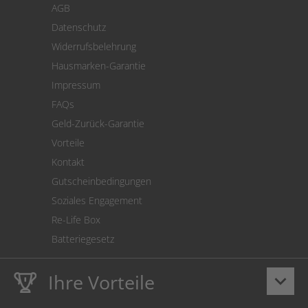
AGB
Versand
Datenschutz
Warenrücksendung
Widerrufsbelehrung
SEPA-Lastschrift
Hausmarken-Garantie
Versandkostenrechner
Impressum
Cookie Einstellungen
FAQs
Geld-Zurück-Garantie
Vorteile
Kontakt
Gutscheinbedingungen
Soziales Engagement
Re-Life Box
Batteriegesetz
Ihre Vorteile
keyboard_arrow_down