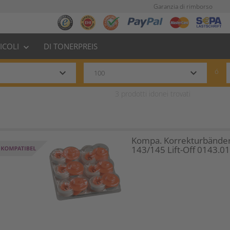
Garanzia di rimborso
TICOLI
DI TONERPREIS
keyboard_arrow_down
keyboard_arrow_down
keyboard_arrow_down
ó
3
prodotti idonei trovati
Kompa. Korrekturbänder
143/145 Lift-Off 0143.0