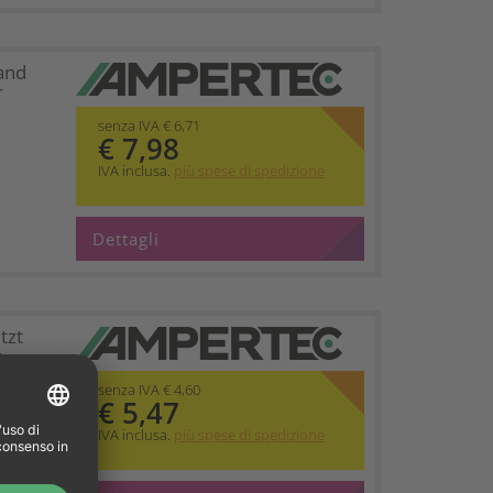
and
r
senza IVA € 6,71
€ 7,98
IVA inclusa.
più spese di spedizione
Dettagli
tzt
o
senza IVA € 4,60
€ 5,47
IVA inclusa.
più spese di spedizione