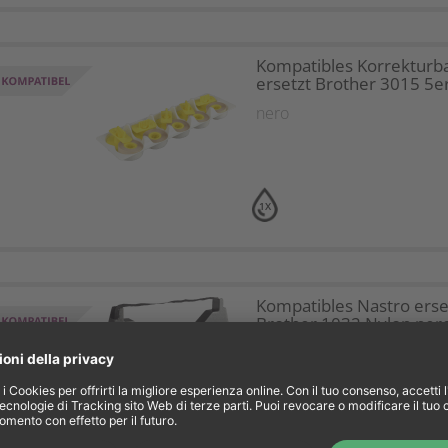
Kompatibles Korrekturb
ersetzt Brother 3015 5e
nero
1X
Kompatibles Nastro erse
Brother 1032 Nylon ner
nero
1X