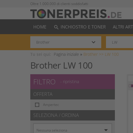
Oltre 1.000.000 di clienti soddisfatti
HOME
INCHIOSTRO E TONER
ALTRI AR
search
keyboard_arrow_down
Tu sei qui:
Pagina iniziale
»
Brother >>
LW 100
Brother LW 100
FILTRO
- ripristina
OFFERTA
Ampertec
SELEZIONA / ORDINA