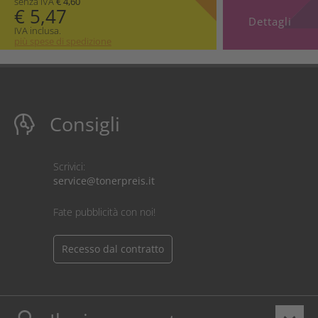
senza IVA
€ 4,60
€ 5,47
Dettagli
IVA inclusa.
più spese di spedizione
Consigli
Scrivici:
service@tonerpreis.it
Fate pubblicità con noi!
Recesso dal contratto