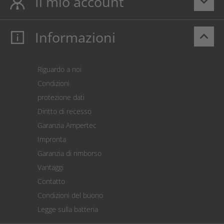
Il mio account
keyboard_arrow_down
Informazioni
keyboard_arrow_up
Il mio account
Login
Carrello prodotti
Riguardo a noi
Pagamento
Condizioni
Spedizione
protezione dati
Restituzione della merce
Diritto di recesso
Addebito diretto SEPA
Garanzia Ampertec
Calcolatore dei costi
Impronta
Impostazioni dei cookie
Garanzia di rimborso
Vantaggi
Contatto
Condizioni del buono
Legge sulla batteria