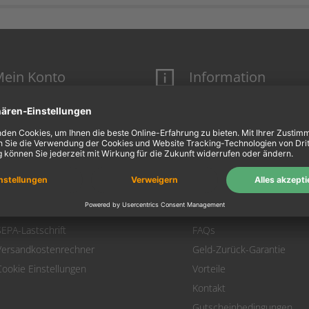
ein Konto
Information
Mein Konto
Über uns
Login
AGB
Warenkorb
Datenschutz
Zahlung
Widerrufsbelehrung
Versand
Hausmarken-Garantie
Warenrücksendung
Impressum
SEPA-Lastschrift
FAQs
Versandkostenrechner
Geld-Zurück-Garantie
Cookie Einstellungen
Vorteile
Kontakt
Gutscheinbedingungen