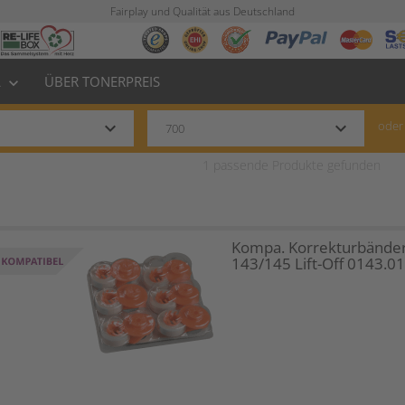
Fairplay und Qualität aus Deutschland
L
ÜBER TONERPREIS
keyboard_arrow_down
keyboard_arrow_down
keyboard_arrow_down
oder
1
passende Produkte gefunden
Kompa. Korrekturbänder
143/145 Lift-Off 0143.0