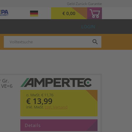
Geld-Zurück-Garantie
€ 0,00
LOGIN
search
 Gr.
1 VE=6
o. MwSt. € 11,76
€ 13,99
inkl. MwSt.
zzgl. Versand
Details