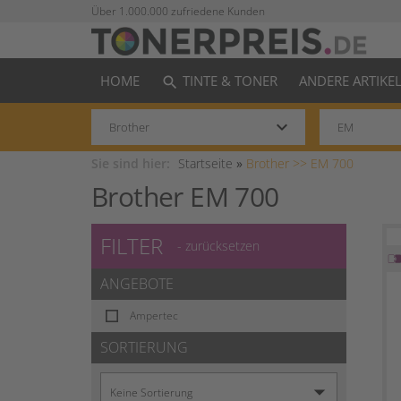
Über 1.000.000 zufriedene Kunden
HOME
TINTE & TONER
ANDERE ARTIKE
search
keyboard_arrow_down
Sie sind hier:
Startseite
»
Brother >>
EM 700
Brother EM 700
FILTER
- zurücksetzen
ANGEBOTE
Ampertec
SORTIERUNG