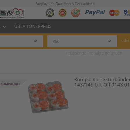
Fairplay und Qualität aus Deutschland
L
ÜBER TONERPREIS
keyboard_arrow_down
keyboard_arrow_down
keyboard_arrow_down
oder
1
passende Produkte gefunden
Kompa. Korrekturbänder
143/145 Lift-Off 0143.0