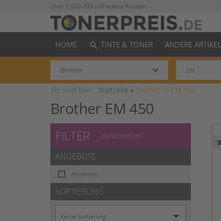
Über 1.000.000 zufriedene Kunden
HOME
TINTE & TONER
ANDERE ARTIKE
search
keyboard_arrow_down
Sie sind hier:
Startseite
»
Brother >>
EM 450
Brother EM 450
FILTER
- zurücksetzen
ANGEBOTE
Ampertec
SORTIERUNG