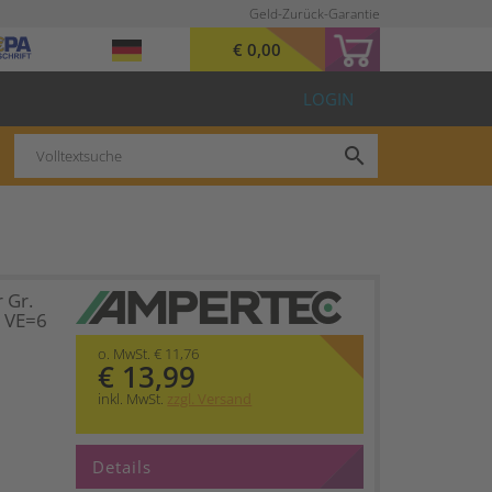
Geld-Zurück-Garantie
€ 0,00
LOGIN
search
 Gr.
1 VE=6
o. MwSt. € 11,76
€ 13,99
inkl. MwSt.
zzgl. Versand
Details