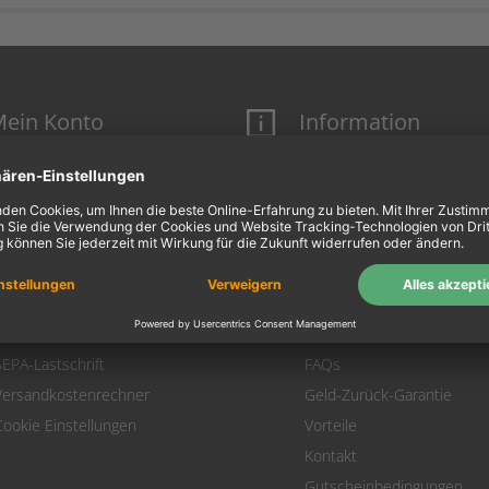
ein Konto
Information
Mein Konto
Über uns
Login
AGB
Warenkorb
Datenschutz
Zahlung
Widerrufsbelehrung
Versand
Hausmarken-Garantie
Warenrücksendung
Impressum
SEPA-Lastschrift
FAQs
Versandkostenrechner
Geld-Zurück-Garantie
Cookie Einstellungen
Vorteile
Kontakt
Gutscheinbedingungen