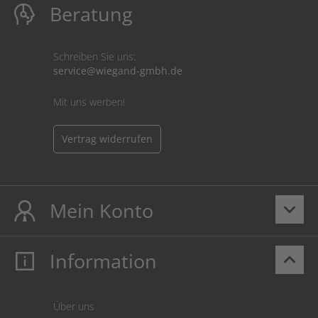
Beratung
Schreiben Sie uns:
service@wiegand-gmbh.de
Mit uns werben!
Vertrag widerrufen
Mein Konto
keyboard_arrow_down
Information
keyboard_arrow_up
Mein Konto
Login
Warenkorb
Über uns
Zahlung