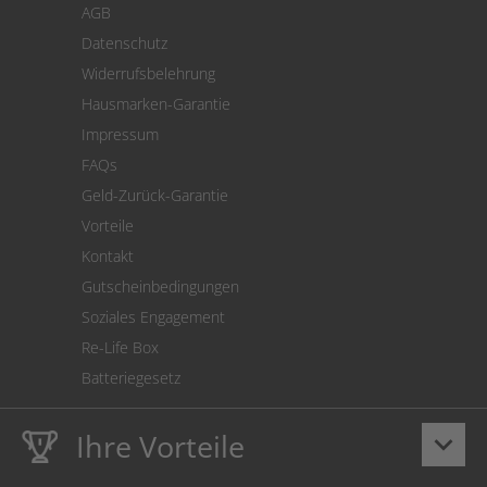
AGB
Versand
Datenschutz
Warenrücksendung
Widerrufsbelehrung
SEPA-Lastschrift
Hausmarken-Garantie
Versandkostenrechner
Impressum
Cookie Einstellungen
FAQs
Geld-Zurück-Garantie
Vorteile
Kontakt
Gutscheinbedingungen
Soziales Engagement
Re-Life Box
Batteriegesetz
Ihre Vorteile
keyboard_arrow_down