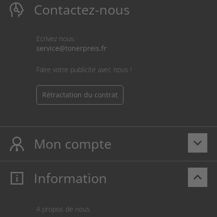
Contactez-nous
Ecrivez nous:
service@tonerpreis.fr
Faire votre publicité avec nous !
Rétractation du contrat
Mon compte
keyboard_arrow_down
Information
keyboard_arrow_up
Mon compte
S’identifier
Panier
A propos de nous
Paiement