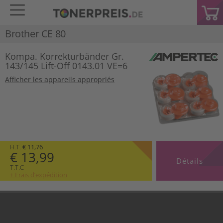
Brother CE 80
Kompa. Korrekturbänder Gr.
143/145 Lift-Off 0143.01 VE=6
Afficher les appareils appropriés
H.T.
€ 11,76
€ 13,99
Détails
T.T.C
+ Frais d’expédition