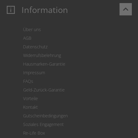
Information
keyboard_arrow_up
Mein Konto
Login
Warenkorb
Über uns
Zahlung
AGB
Versand
Datenschutz
Warenrücksendung
Widerrufsbelehrung
SEPA-Lastschrift
Hausmarken-Garantie
Versandkostenrechner
Impressum
Cookie Einstellungen
FAQs
Geld-Zurück-Garantie
Vorteile
Kontakt
Gutscheinbedingungen
Soziales Engagement
Re-Life Box