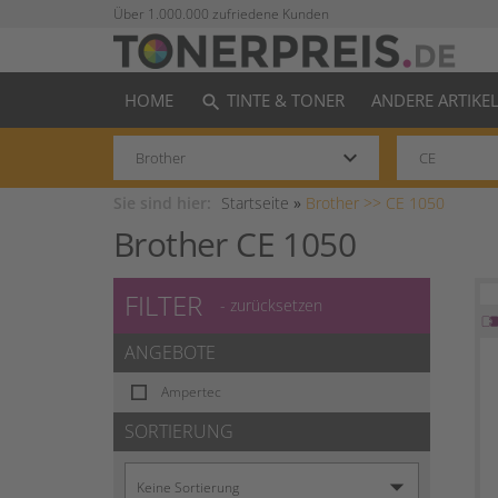
Über 1.000.000 zufriedene Kunden
HOME
TINTE & TONER
ANDERE ARTIKE
search
keyboard_arrow_down
Sie sind hier:
Startseite
»
Brother >>
CE 1050
Brother CE 1050
FILTER
- zurücksetzen
ANGEBOTE
Ampertec
SORTIERUNG