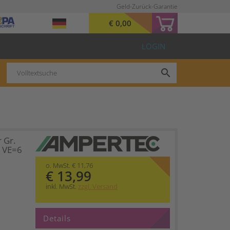
Geld-Zurück-Garantie
€ 0,00
LOGIN
search
 Gr.
1 VE=6
o. MwSt. € 11,76
€ 13,99
inkl. MwSt.
zzgl. Versand
Details