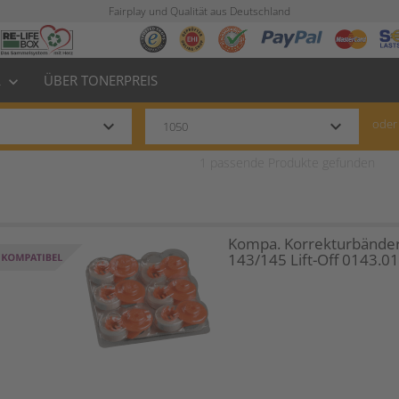
Fairplay und Qualität aus Deutschland
L
ÜBER TONERPREIS
keyboard_arrow_down
keyboard_arrow_down
keyboard_arrow_down
oder
1
passende Produkte gefunden
Kompa. Korrekturbänder
143/145 Lift-Off 0143.0