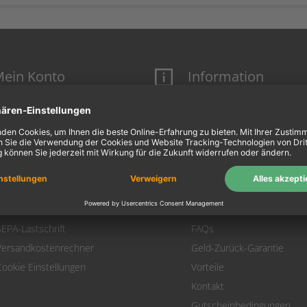
ein Konto
Information
Mein Konto
Über uns
Login
AGB
Warenkorb
Datenschutz
Zahlung
Widerrufsbelehrung
Versand
Hausmarken-Garantie
Warenrücksendung
Impressum
SEPA-Lastschrift
FAQs
Versandkostenrechner
Geld-Zurück-Garantie
Cookie Einstellungen
Vorteile
Kontakt
Gutscheinbedingungen