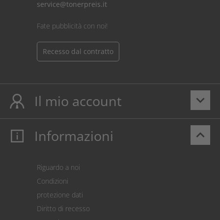
service@tonerpreis.it
Fate pubblicità con noi!
Recesso dal contratto
Il mio account
keyboard_arrow_down
Informazioni
keyboard_arrow_up
Il mio account
Login
Carrello prodotti
Riguardo a noi
Pagamento
Condizioni
Spedizione
protezione dati
Restituzione della merce
Diritto di recesso
Addebito diretto SEPA