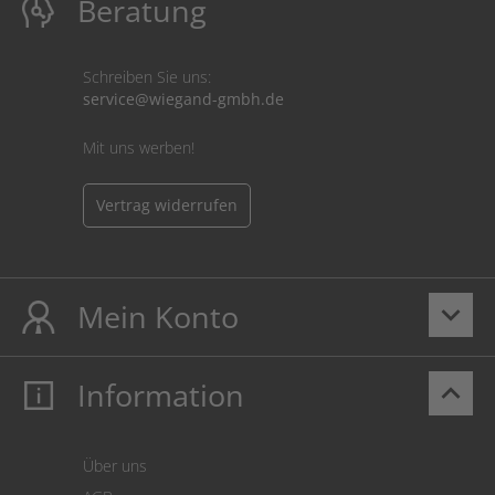
Beratung
Schreiben Sie uns:
service@wiegand-gmbh.de
Mit uns werben!
Vertrag widerrufen
Mein Konto
keyboard_arrow_down
Information
keyboard_arrow_up
Mein Konto
Login
Warenkorb
Über uns
Zahlung