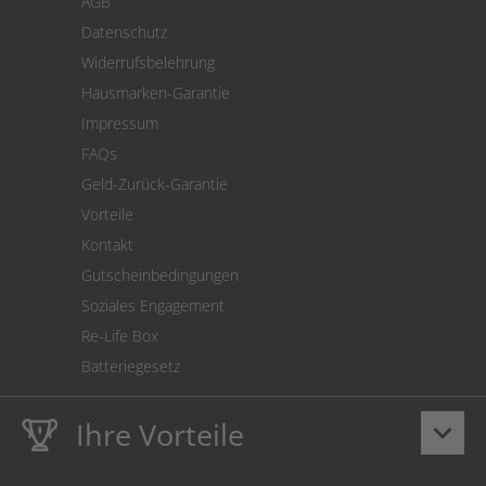
AGB
Versand
Datenschutz
Warenrücksendung
Widerrufsbelehrung
SEPA-Lastschrift
Hausmarken-Garantie
Versandkostenrechner
Impressum
Cookie Einstellungen
FAQs
Geld-Zurück-Garantie
Vorteile
Kontakt
Gutscheinbedingungen
Soziales Engagement
Re-Life Box
Batteriegesetz
Ihre Vorteile
keyboard_arrow_down