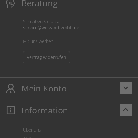
Beratung
Schreiben Sie uns:
service@wiegand-gmbh.de
Mit uns werben!
Vertrag widerrufen
Mein Konto
keyboard_arrow_down
Information
keyboard_arrow_up
Mein Konto
Login
Warenkorb
Über uns
Zahlung