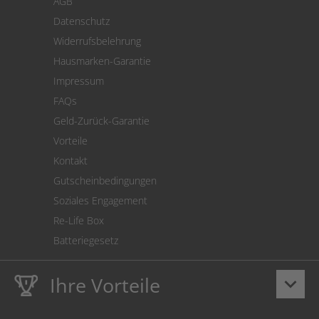
AGB
Versand
Datenschutz
Warenrücksendung
Widerrufsbelehrung
SEPA-Lastschrift
Hausmarken-Garantie
Versandkostenrechner
Impressum
Cookie Einstellungen
FAQs
Geld-Zurück-Garantie
Vorteile
Kontakt
Gutscheinbedingungen
Soziales Engagement
Re-Life Box
Batteriegesetz
Ihre Vorteile
keyboard_arrow_down