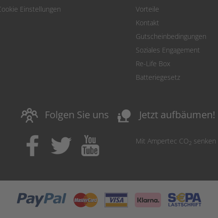
Cookie Einstellungen
Vorteile
Kontakt
Gutscheinbedingungen
Soziales Engagement
Re-Life Box
Batteriegesetz
nature_people
Folgen Sie uns
Jetzt aufbäumen!
Mit Ampertec CO
senken
2