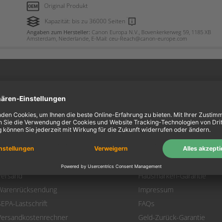
Original Produkt
Kapazität: bis zu 36000 Seiten
Angaben zum Hersteller:
Canon Europa N.V., Bovenkerkerweg 59, 1185 XB
Amsterdam, Niederlande, E-Mail: ceu-Reach@canon-europe.com
ein Konto
Information
Mein Konto
Über uns
Login
AGB
Warenkorb
Datenschutz
Zahlung
Widerrufsbelehrung
Versand
Hausmarken-Garantie
Warenrücksendung
Impressum
SEPA-Lastschrift
FAQs
Versandkostenrechner
Geld-Zurück-Garantie