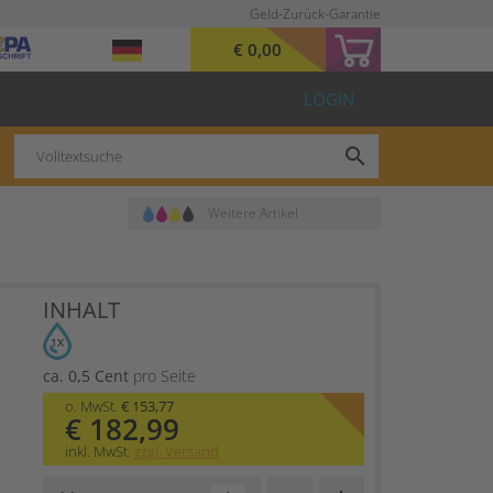
Geld-Zurück-Garantie
€ 0,00
LOGIN
search
Weitere Artikel
INHALT
1X
ca. 0,5 Cent
pro Seite
o. MwSt.
€ 153,77
€ 182,99
inkl. MwSt.
zzgl. Versand