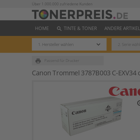
Über 1.000.000 zufriedene Kunden
HOME
TINTE & TONER
ANDERE ARTIKE
search
keyboard_arrow_down
print
Passend für Drucker
Canon Trommel 3787B003 C-EXV34 
zo