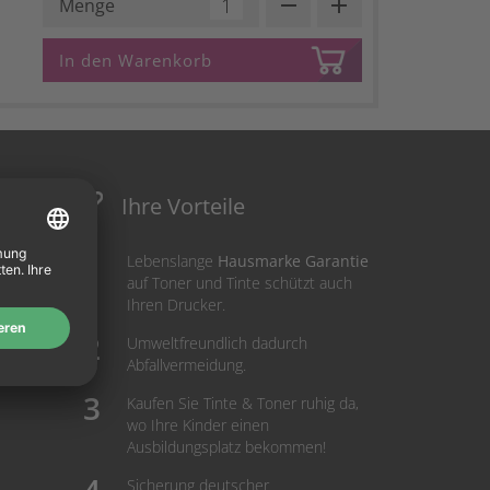
remove
add
Menge
In den Warenkorb
Ihre Vorteile
Lebenslange
Hausmarke Garantie
auf Toner und Tinte schützt auch
Ihren Drucker.
Umweltfreundlich dadurch
Abfallvermeidung.
Kaufen Sie Tinte & Toner ruhig da,
wo Ihre Kinder einen
Ausbildungsplatz bekommen!
Sicherung deutscher