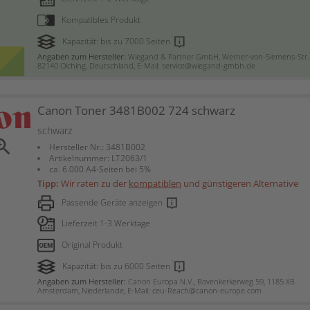
Kompatibles Produkt
Kapazität: bis zu 7000 Seiten
Angaben zum Hersteller:
Wiegand & Partner GmbH, Werner-von-Siemens-Str. 
82140 Olching, Deutschland, E-Mail: service@wiegand-gmbh.de
Canon Toner 3481B002 724 schwarz
schwarz
om_in
Hersteller Nr.: 3481B002
Artikelnummer: LT2063/1
ca. 6.000 A4-Seiten bei 5%
Tipp:
Wir raten zu der
kompatiblen
und günstigeren Alternative
Passende Geräte anzeigen
Lieferzeit 1-3 Werktage
Original Produkt
Kapazität: bis zu 6000 Seiten
Angaben zum Hersteller:
Canon Europa N.V., Bovenkerkerweg 59, 1185 XB
Amsterdam, Niederlande, E-Mail: ceu-Reach@canon-europe.com