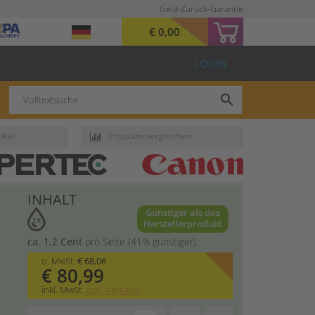
Geld-Zurück-Garantie
€ 0,00
LOGIN
search
ikel
Produkte vergleichen
INHALT
Günstiger als das
1X
Herstellerprodukt
ca. 1,2 Cent
pro Seite (41% günstiger)
o. MwSt.
€ 68,06
€ 80,99
inkl. MwSt.
zzgl. Versand