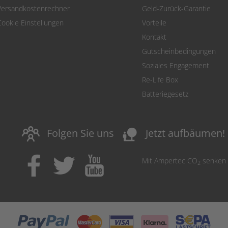
Versandkostenrechner
Geld-Zurück-Garantie
Cookie Einstellungen
Vorteile
Kontakt
Gutscheinbedingungen
Soziales Engagement
Re-Life Box
Batteriegesetz
nature_people
Folgen Sie uns
Jetzt aufbäumen!
Mit Ampertec CO
senken
2