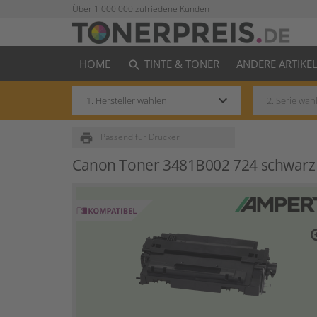
Über 1.000.000 zufriedene Kunden
HOME
TINTE & TONER
ANDERE ARTIKE
search
keyboard_arrow_down
print
Passend für Drucker
Canon Toner 3481B002 724 schwarz
zo