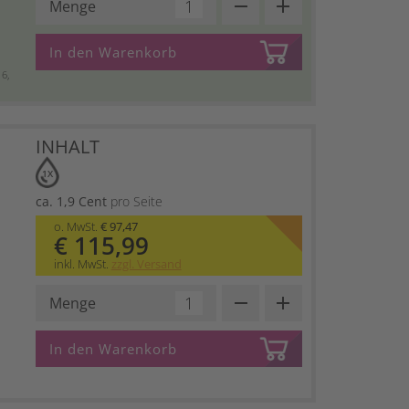
remove
add
Menge
In den Warenkorb
6,
INHALT
1X
ca. 1,9 Cent
pro Seite
o. MwSt.
€ 97,47
€ 115,99
inkl. MwSt.
zzgl. Versand
remove
add
Menge
In den Warenkorb