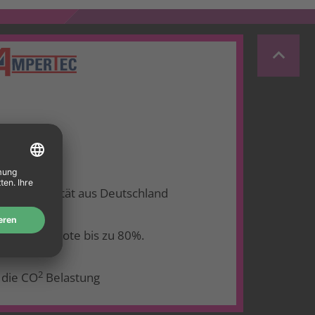
keyboard_arrow_up
ht für Qualität aus Deutschland
Recyclingquote bis zu 80%.
2
 die CO
Belastung