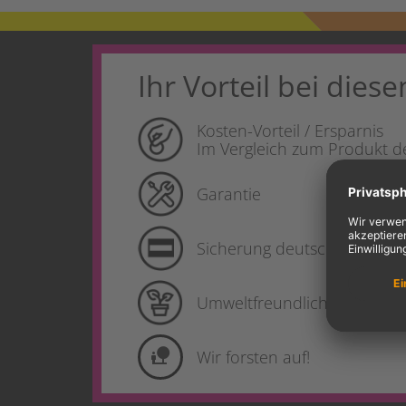
Ihr Vorteil bei diese
Kosten-Vorteil / Ersparnis
Im Vergleich zum Produkt de
Garantie
Sicherung deutscher Produk
Umweltfreundlich
nature_people
Wir forsten auf!