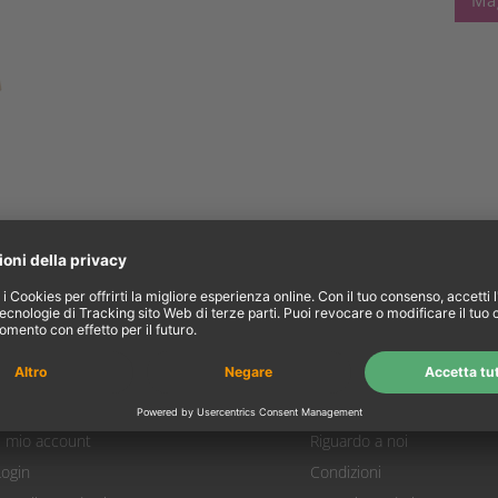
Ma
l mio account
Informazioni
Il mio account
Riguardo a noi
Login
Condizioni