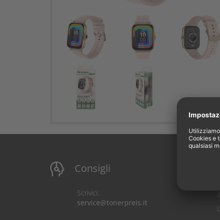
Consigli
I
Scrivici:
service@tonerpreis.it