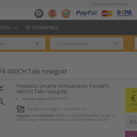
Garanzia di rimborso
TICOLI
DI TONERPREIS
keyboard_arrow_down
keyboard_arrow_down
keyboard_arrow_down
ó
it 480CH Talis rosegold
Fontastic Smarte Armbanduhr FontaFit
480CH Talis rosegold
se
€
Articolo codice:
DZB118157
om_in
IVA
più
Tempo di consegna 1-4 giorni feriali
Angaben zum Hersteller:
D-Parts GmbH, Birkenweiher Straße 16,
63505 Langenselbold, Deutschland, E-Mail: info@d-parts.de
Q.t