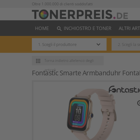
Oltre 1.000.000 di clienti soddisfatti
HOME
INCHIOSTRO E TONER
ALTRI AR
search
keyboard_arrow_down
apps
Torna indietro
allelenco degli
articoli
Fontastic Smarte Armbanduhr FontaF
zo