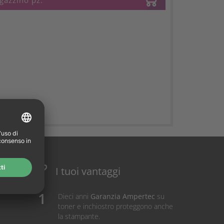
gazzino pz.
I tuoi vantaggi
Dieci anni
Garanzia Ampertec
su
toner e inchiostro proteggono anche
la stampante.