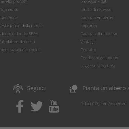
arrello prodotti
protezione dati
Pagamento
Diritto di recesso
Spedizione
Garanzia Ampertec
Restituzione della merce
Impronta
Addebito diretto SEPA
Garanzia di rimborso
Calcolatore dei costi
Vantaggi
Impostazioni dei cookie
Contatto
Condizioni del buono
Legge sulla batteria
nature_people
Seguici
Pianta un albero 
Riduci CO
con Ampertec
2