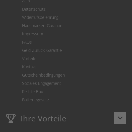
AGB
Versand
Datenschutz
Warenrücksendung
Widerrufsbelehrung
SEPA-Lastschrift
Hausmarken-Garantie
Versandkostenrechner
Impressum
Cookie Einstellungen
FAQs
Geld-Zurück-Garantie
Vorteile
Kontakt
Gutscheinbedingungen
Soziales Engagement
Re-Life Box
Batteriegesetz
Ihre Vorteile
keyboard_arrow_down