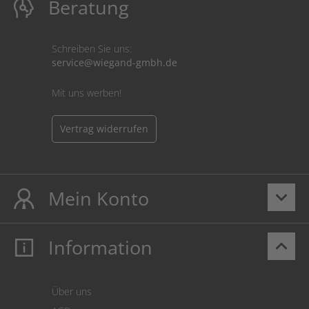
Beratung
Schreiben Sie uns:
service@wiegand-gmbh.de
Mit uns werben!
Vertrag widerrufen
Mein Konto
keyboard_arrow_down
Information
keyboard_arrow_up
Mein Konto
Login
Warenkorb
Über uns
Zahlung