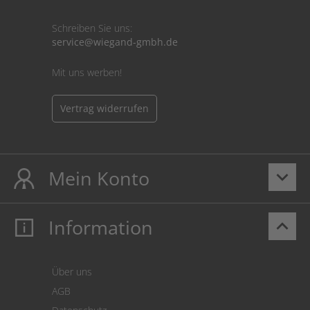
Schreiben Sie uns:
service@wiegand-gmbh.de
Mit uns werben!
Vertrag widerrufen
Mein Konto
keyboard_arrow_down
Information
keyboard_arrow_up
Mein Konto
Login
Warenkorb
Über uns
Zahlung
AGB
Versand