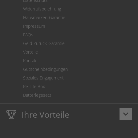
Datenschutz
Warenrücksendung
Widerrufsbelehrung
SEPA-Lastschrift
Hausmarken-Garantie
Versandkostenrechner
Impressum
Cookie Einstellungen
FAQs
Geld-Zurück-Garantie
Vorteile
Kontakt
Gutscheinbedingungen
Soziales Engagement
Re-Life Box
Batteriegesetz
Ihre Vorteile
keyboard_arrow_down
Lebenslange
Hausmarke Garantie
auf Toner und Tinte