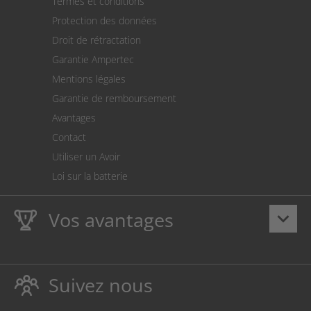
Termes et conditions
Expédition
Protection des données
Retour des marchandises
Droit de rétractation
Prélèvement SEPA
Garantie Ampertec
Le calculateur des frais de port
Mentions légales
Paramètres des cookies
Garantie de remboursement
Avantages
Contact
Utiliser un Avoir
Loi sur la batterie
Vos avantages
keyboard_arrow_down
La
Ampertec Garantie à vie
sur les encres et toners
protège également votre imprimante.
Suivez nous
Respectueux de l’environnement, évitant ainsi le