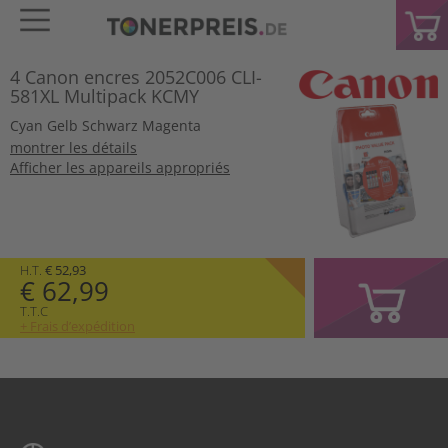
4 Canon encres 2052C006 CLI-
581XL Multipack KCMY
Cyan
Gelb
Schwarz
Magenta
montrer les détails
Afficher les appareils appropriés
H.T.
€ 52,93
€ 62,99
T.T.C
+ Frais d’expédition