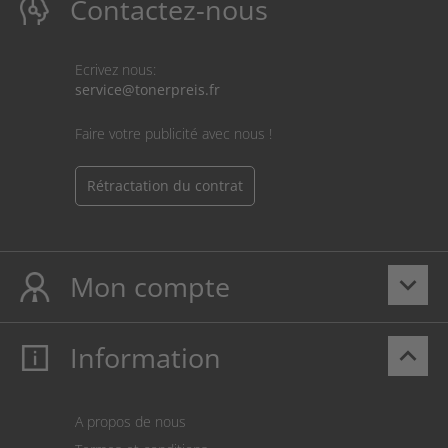
Contactez-nous
Ecrivez nous:
service@tonerpreis.fr
Faire votre publicité avec nous !
Rétractation du contrat
Mon compte
keyboard_arrow_down
Information
keyboard_arrow_up
Mon compte
S’identifier
Panier
A propos de nous
Paiement