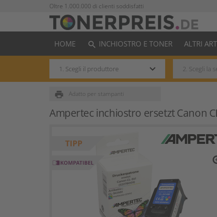
Oltre 1.000.000 di clienti soddisfatti
HOME
INCHIOSTRO E TONER
ALTRI AR
search
keyboard_arrow_down
print
Adatto per stampanti
Ampertec inchiostro ersetzt Canon C
zo