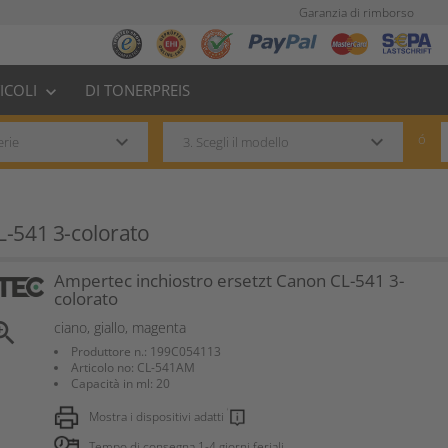
Garanzia di rimborso
TICOLI
DI TONERPREIS
keyboard_arrow_down
keyboard_arrow_down
keyboard_arrow_down
ó
L-541 3-colorato
Ampertec inchiostro ersetzt Canon CL-541 3-
colorato
om_in
ciano, giallo, magenta
Produttore n.: 199C054113
Articolo no: CL-541AM
Capacità in ml: 20
Mostra i dispositivi adatti
Tempo di consegna 1-4 giorni feriali