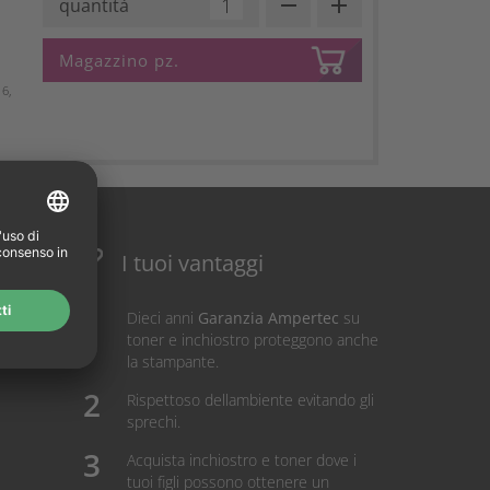
remove
add
quantità
Magazzino pz.
6,
I tuoi vantaggi
Dieci anni
Garanzia Ampertec
su
toner e inchiostro proteggono anche
la stampante.
Rispettoso dellambiente evitando gli
sprechi.
Acquista inchiostro e toner dove i
tuoi figli possono ottenere un