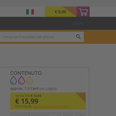
€ 0,00
LOGIN
search
CONTENUTO
approx. 7,3 Cent
per pagina
senza IVA
€ 13,44
€ 15,99
IVA inclusa.
più spese di spedizione