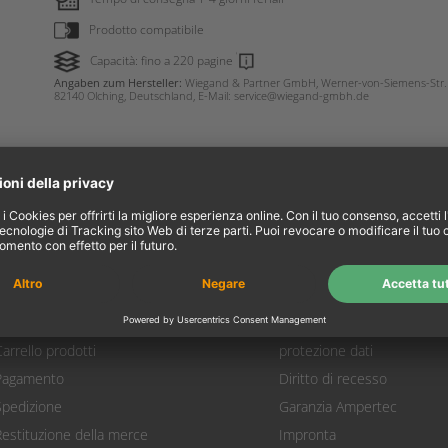
Prodotto compatibile
Capacità: fino a 220 pagine
Angaben zum Hersteller:
Wiegand & Partner GmbH, Werner-von-Siemens-Str. 
82140 Olching, Deutschland, E-Mail: service@wiegand-gmbh.de
l mio account
Informazioni
Il mio account
Riguardo a noi
Login
Condizioni
arrello prodotti
protezione dati
Pagamento
Diritto di recesso
Spedizione
Garanzia Ampertec
Restituzione della merce
Impronta