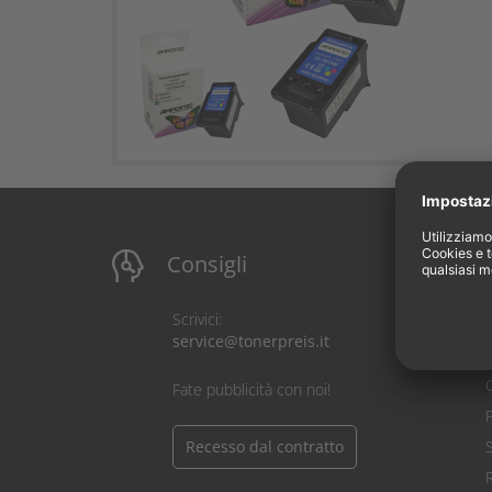
Consigli
I
Scrivici:
service@tonerpreis.it
C
Fate pubblicità con noi!
Recesso dal contratto