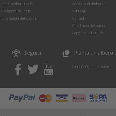
Addebito diretto SEPA
Garanzia di rimborso
Calcolatore dei costi
Vantaggi
Impostazioni dei cookie
Contatto
Condizioni del buono
Legge sulla batteria
nature_people
Seguici
Pianta un albero 
Riduci CO
con Ampertec
2