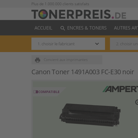
Plus de 1.000.000 clients satisfaits
ACCUEIL
ENCRES & TONERS
AUTRES AR
search
keyboard_arrow_down
print
Convient aux imprimantes
Canon Toner 1491A003 FC-E30 noir
zo