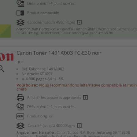
Délai prévu 1-4 jours ouvrés
Produit compatible
Capacité: jusqu’à 4500 Pages
Angaben zum Hersteller:
Wiegand & Partner GmbH, Werner-von-Siemens-Str. 
82140 Olching, Deutschland, E-Mail: service@wiegand-gmbh.de
Canon Toner 1491A003 FC-E30 noir
noir
om_in
Ref. Fabricant: 1491A003
Nr Article: KT1007
≃ 4.000 pages A4 +/- 5%
Pourboire::
Nous recommandons lalternative
compatible
et moin
chère
Afficher les appareils appropriés
Délai prévu 1-4 jours ouvrés
Produit original
Capacité: jusqu’à 4000 Pages
Angaben zum Hersteller:
Canon Europa N.V., Bovenkerkerweg 59, 1185 XB
Amsterdam, Niederlande, E-Mail: ceu-Reach@canon-europe.com