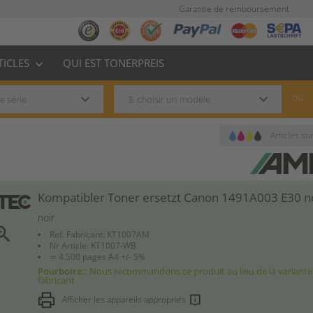
Garantie de remboursement
TICLES
QUI EST TONERPREIS
keyboard_arrow_down
keyboard_arrow_down
keyboard_arrow_down
où
Articles su
Kompatibler Toner ersetzt Canon 1491A003 E30 n
noir
om_in
Ref. Fabricant: KT1007AM
Nr Article: KT1007-WB
≃ 4.500 pages A4 +/- 5%
Pourboire::
Nous recommandons ce produit au lieu de la variante
fabricant
Afficher les appareils appropriés