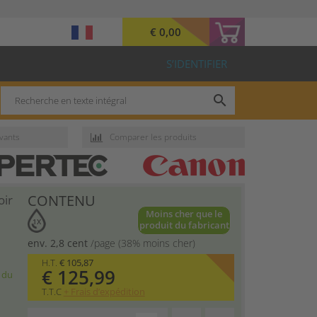
€ 0,00
S’IDENTIFIER
search
ivants
Comparer les produits
CONTENU
oir
Moins cher que le
1X
produit du fabricant
env. 2,8 cent
/page (38% moins cher)
H.T.
€ 105,87
€ 125,99
 du
T.T.C
+ Frais d’expédition