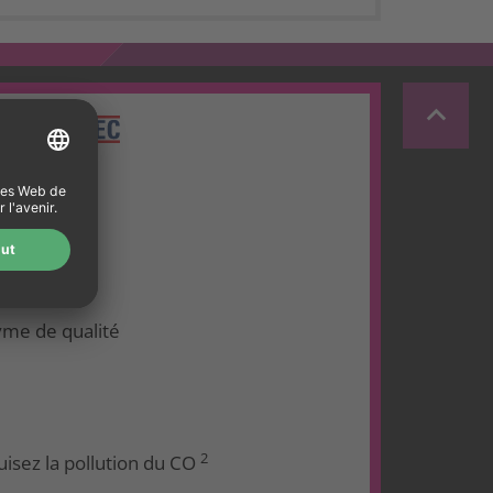
keyboard_arrow_up
me de qualité
2
isez la pollution du CO