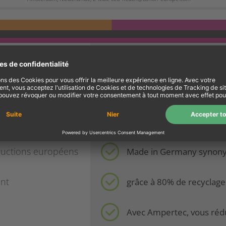
it:
mies
€ 54,00 (env. 31%)
 original
Garantie à vie
oductions européens
Made in Germany synony
ent
grâce à 80% de recyclage
Avec Ampertec, vous rédu