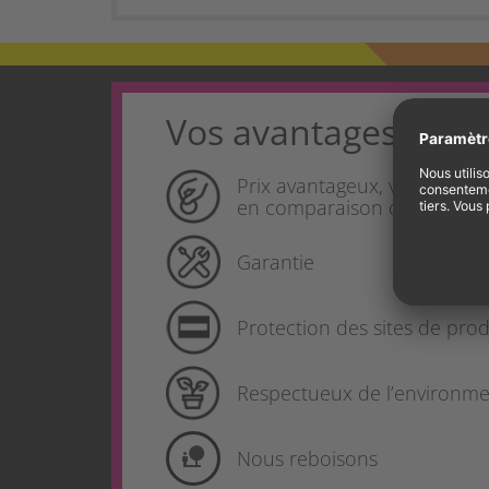
Vos avantages produ
Prix avantageux, vos écono
en comparaison d’un produit
Garantie
Protection des sites de pr
Respectueux de l’environm
nature_people
Nous reboisons