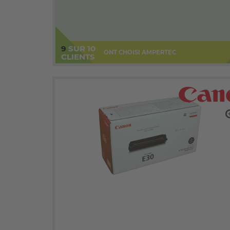
9
SUR 10
ONT CHOISI AMPERTEC
CLIENTS
zo