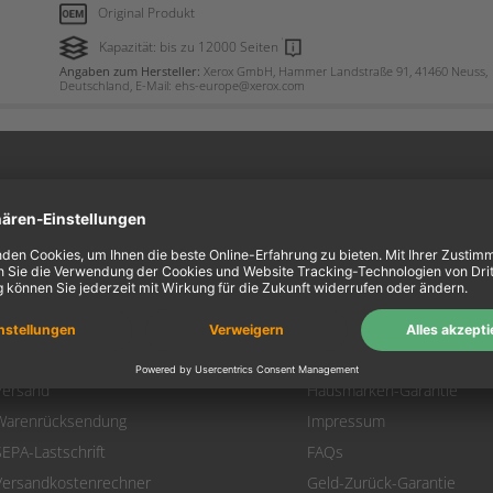
Original Produkt
Kapazität: bis zu 12000 Seiten
Angaben zum Hersteller:
Xerox GmbH, Hammer Landstraße 91, 41460 Neuss,
Deutschland, E-Mail: ehs-europe@xerox.com
ein Konto
Information
Mein Konto
Über uns
Login
AGB
Warenkorb
Datenschutz
Zahlung
Widerrufsbelehrung
Versand
Hausmarken-Garantie
Warenrücksendung
Impressum
SEPA-Lastschrift
FAQs
Versandkostenrechner
Geld-Zurück-Garantie