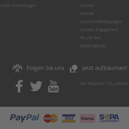
Cookie Einstellungen
Vorteile
Kontakt
Gutscheinbedingungen
Soziales Engagement
Re-Life Box
Batteriegesetz
nature_people
Folgen Sie uns
Jetzt aufbäumen!
Mit Ampertec CO
senken
2