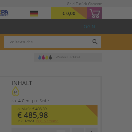
Geld-Zurück-Garantie
€ 0,00
LOGIN
search
Weitere Artikel
INHALT
1X
ca. 4 Cent
pro Seite
o. MwSt.
€ 408,39
€ 485,98
inkl. MwSt.
zzgl. Versand