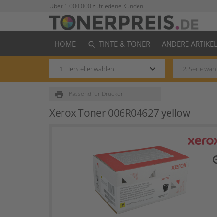
Über 1.000.000 zufriedene Kunden
HOME
TINTE & TONER
ANDERE ARTIKE
search
keyboard_arrow_down
print
Passend für Drucker
Xerox Toner 006R04627 yellow
zo