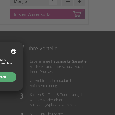
remove
add
Menge
In den Warenkorb
Ihre Vorteile
Lebenslange
Hausmarke Garantie
auf Toner und Tinte schützt auch
Ihren Drucker.
Umweltfreundlich dadurch
Abfallvermeidung.
Kaufen Sie Tinte & Toner ruhig da,
wo Ihre Kinder einen
Ausbildungsplatz bekommen!
Sicherung deutscher