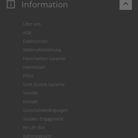
Information
keyboard_arrow_up
Mein Konto
Login
Warenkorb
Über uns
Zahlung
AGB
Versand
Datenschutz
Warenrücksendung
Widerrufsbelehrung
SEPA-Lastschrift
Hausmarken-Garantie
Versandkostenrechner
Impressum
Cookie Einstellungen
FAQs
Geld-Zurück-Garantie
Vorteile
Kontakt
Gutscheinbedingungen
Soziales Engagement
Re-Life Box
Batteriegesetz