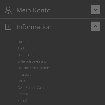
Mein Konto
keyboard_arrow_down
Information
keyboard_arrow_up
Mein Konto
Login
Warenkorb
Über uns
Zahlung
AGB
Versand
Datenschutz
Warenrücksendung
Widerrufsbelehrung
SEPA-Lastschrift
Hausmarken-Garantie
Versandkostenrechner
Impressum
Cookie Einstellungen
FAQs
Geld-Zurück-Garantie
Vorteile
Kontakt