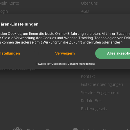
Mein Konto
Über uns
Login
AGB
Warenkorb
Datenschutz
Zahlung
Widerrufsbelehrung
Versand
Hausmarken-Garantie
Warenrücksendung
Impressum
SEPA-Lastschrift
FAQs
Versandkostenrechner
Geld-Zurück-Garantie
Cookie Einstellungen
Vorteile
Kontakt
Gutscheinbedingungen
Soziales Engagement
Re-Life Box
Batteriegesetz