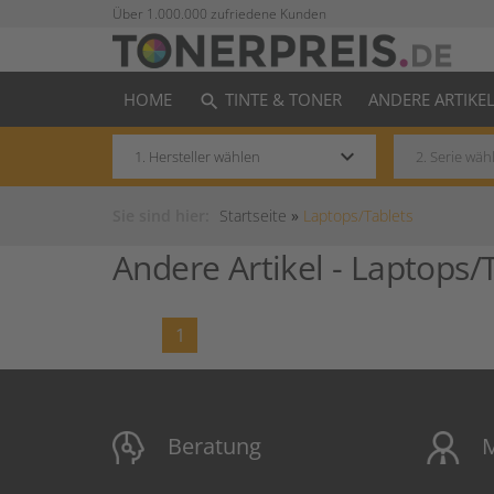
Über 1.000.000 zufriedene Kunden
HOME
TINTE & TONER
ANDERE ARTIKE
search
keyboard_arrow_down
Sie sind hier:
Startseite
»
Laptops/Tablets
Andere Artikel -
Laptops/T
1
Beratung
M