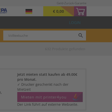
Geld-Zurück-Garantie
€ 0,00
LOGIN
search
632
Produkte gefunden
Jetzt mieten statt kaufen ab 49,00€
pro Monat.
✓ Drucker geschenkt nach der
Mietzeit
,
Mieten mit printer4you
Der Link führt auf externe Webseite.