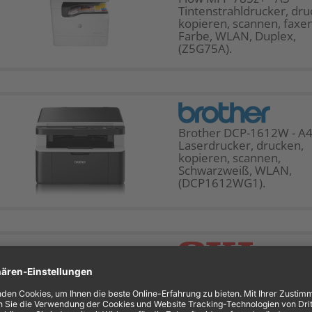
Tintenstrahldrucker, dru
kopieren, scannen, faxen
Farbe, WLAN, Duplex,
(Z5G75A).
Brother DCP-1612W - A
Laserdrucker, drucken,
kopieren, scannen,
Schwarzweiß, WLAN,
(DCP1612WG1).
OKI MC760dnfax - A4
Laserdrucker, drucken,
kopieren, scannen, faxen
Farbe, Duplex, (4537601