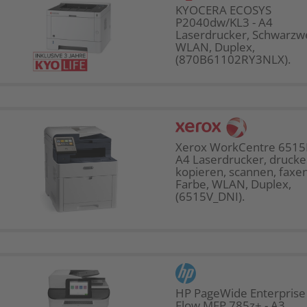
KYOCERA ECOSYS
P2040dw/KL3 - A4
Laserdrucker, Schwarzw
WLAN, Duplex,
(870B61102RY3NLX).
Xerox WorkCentre 6515
A4 Laserdrucker, drucke
kopieren, scannen, faxen
Farbe, WLAN, Duplex,
(6515V_DNI).
HP PageWide Enterprise
Flow MFP 785z+ - A3