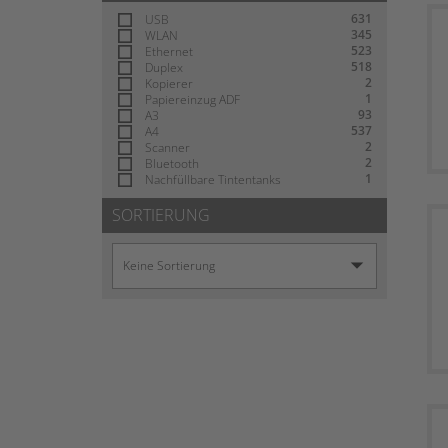
631
USB
345
WLAN
523
Ethernet
518
Duplex
2
Kopierer
1
Papiereinzug ADF
93
A3
537
A4
2
Scanner
2
Bluetooth
1
Nachfüllbare Tintentanks
SORTIERUNG