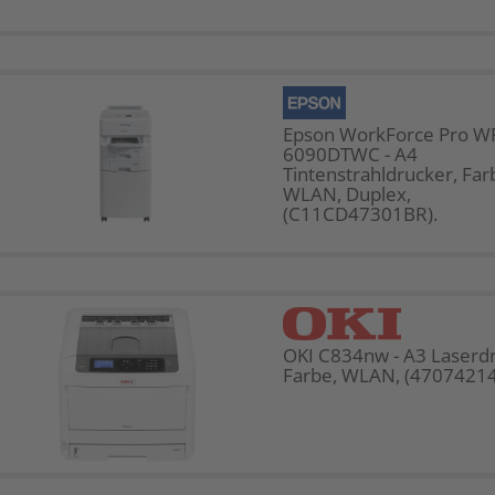
Epson WorkForce Pro W
6090DTWC - A4
Tintenstrahldrucker, Far
WLAN, Duplex,
(C11CD47301BR).
OKI C834nw - A3 Laserdr
Farbe, WLAN, (47074214