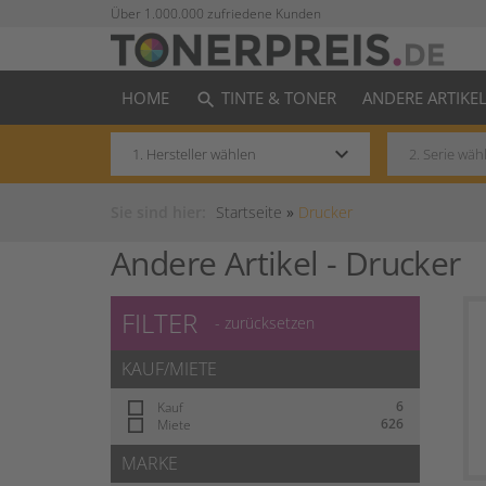
Über 1.000.000 zufriedene Kunden
HOME
TINTE & TONER
ANDERE ARTIKE
search
keyboard_arrow_down
Sie sind hier:
Startseite
»
Drucker
Andere Artikel -
Drucker
FILTER
- zurücksetzen
KAUF/MIETE
6
Kauf
626
Miete
MARKE