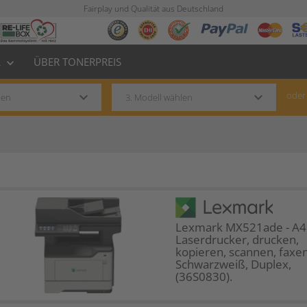
Fairplay und Qualität aus Deutschland
L
ÜBER TONERPREIS
keyboard_arrow_down
keyboard_arrow_down
keyboard_arrow_down
oder
Lexmark MX521ade - A4
Laserdrucker, drucken,
kopieren, scannen, faxen
Schwarzweiß, Duplex,
(36S0830).