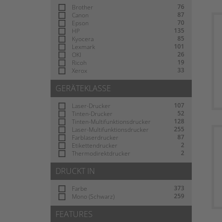
76
Brother
87
Canon
70
Epson
135
HP
85
Kyocera
101
Lexmark
26
OKI
19
Ricoh
33
Xerox
GERÄTEKLASSE
107
Laser-Drucker
52
Tinten-Drucker
128
Tinten-Multifunktionsdrucker
255
Laser-Multifunktionsdrucker
87
Farblaserdrucker
2
Etikettendrucker
2
Thermodirektdrucker
DRUCKT IN
373
Farbe
259
Mono (Schwarz)
FEATURES