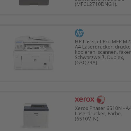
(MFCL2710DNG1).
HP LaserJet Pro MFP M2
A4 Laserdrucker, drucke
kopieren, scannen, faxen
Schwarzweiß, Duplex,
(G3Q79A).
Xerox Phaser 6510N - A
Laserdrucker, Farbe,
(6510V_N).