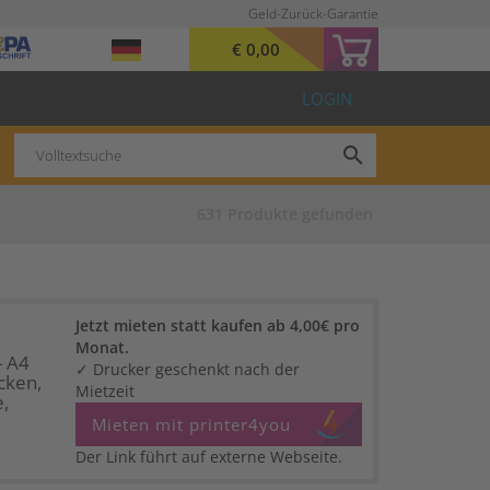
Geld-Zurück-Garantie
€ 0,00
LOGIN
search
631
Produkte gefunden
Jetzt mieten statt kaufen ab 4,00€ pro
Monat.
 A4
✓ Drucker geschenkt nach der
cken,
Mietzeit
,
Mieten mit printer4you
Der Link führt auf externe Webseite.