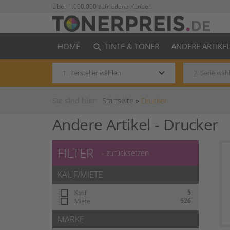
Über 1.000.000 zufriedene Kunden
HOME
TINTE & TONER
ANDERE ARTIKE
search
keyboard_arrow_down
Sie sind hier:
Startseite
»
Drucker
Andere Artikel -
Drucker
FILTER
- zurücksetzen
KAUF/MIETE
5
Kauf
626
Miete
MARKE