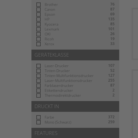
76
Brother
87
Canon
69
Epson
135
HP
85
Kyocera
101
Lexmark
26
OKI
19
Ricoh
33
Xerox
GERÄTEKLASSE
107
Laser-Drucker
52
Tinten-Drucker
127
Tinten-Multifunktionsdrucker
255
Laser-Multifunktionsdrucker
87
Farblaserdrucker
2
Etikettendrucker
2
Thermodirektdrucker
DRUCKT IN
372
Farbe
259
Mono (Schwarz)
FEATURES