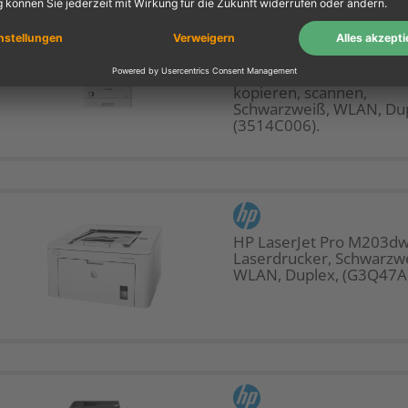
Canon i-SENSYS MF446x 
Laserdrucker, drucken,
kopieren, scannen,
Schwarzweiß, WLAN, Dup
(3514C006).
HP LaserJet Pro M203dw
Laserdrucker, Schwarzw
WLAN, Duplex, (G3Q47A)