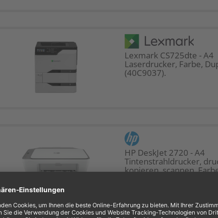
Lexmark CS725dte - A4
Laserdrucker, Farbe, Dup
(40C9037).
HP DeskJet 2720 - A4
Tintenstrahldrucker, dru
kopieren, scannen, Farbe
WLAN, (3XV18B).