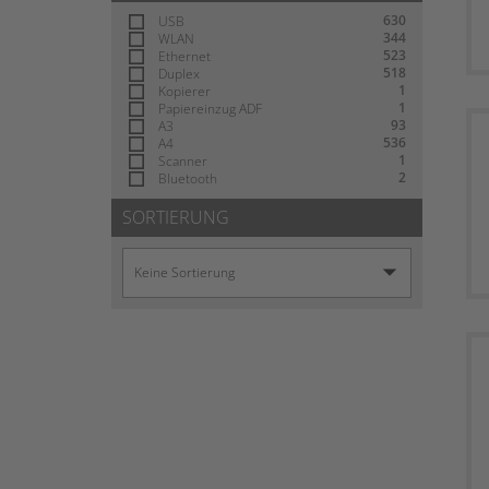
630
USB
344
WLAN
523
Ethernet
518
Duplex
1
Kopierer
1
Papiereinzug ADF
93
A3
536
A4
1
Scanner
2
Bluetooth
SORTIERUNG