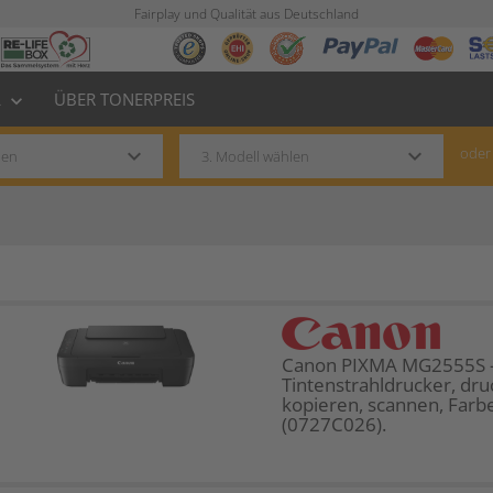
Fairplay und Qualität aus Deutschland
L
ÜBER TONERPREIS
keyboard_arrow_down
keyboard_arrow_down
keyboard_arrow_down
oder
Canon PIXMA MG2555S -
Tintenstrahldrucker, dru
kopieren, scannen, Farbe
(0727C026).