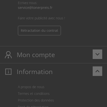
Ecrivez nous:
service@tonerpreis.fr
Faire votre publicité avec nous !
Rétractation du contrat
Mon compte
keyboard_arrow_down
Information
keyboard_arrow_up
Mon compte
S’identifier
Panier
A propos de nous
Paiement
Termes et conditions
Expédition
Protection des données
Retour des marchandises
Droit de rétractation