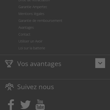
Prélèvement SEPA
Garantie Ampertec
Le calculateur des frais de port
Mentions légales
Paramètres des cookies
Garantie de remboursement
Avantages
Contact
Utiliser un Avoir
Loi sur la batterie
Vos avantages
keyboard_arrow_down
La
Ampertec Garantie à vie
sur les encres et toners
protège également votre imprimante.
Suivez nous
Respectueux de l’environnement, évitant ainsi le
gaspillage
Achetez des encres et toners là, où vos enfants font