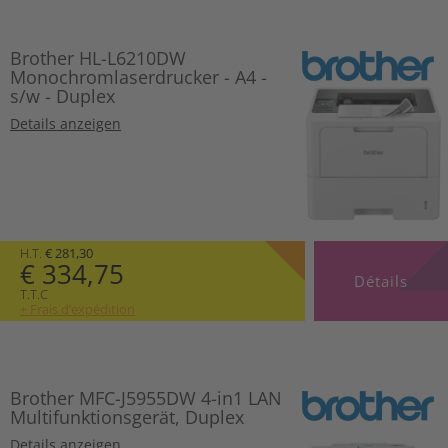
Brother HL-L6210DW
Monochromlaserdrucker - A4 -
s/w - Duplex
Details anzeigen
H.T.
€ 281,30
€ 334,75
Détails
T.T.C
+ Frais d’expédition
Brother MFC-J5955DW 4-in1 LAN
Multifunktionsgerät, Duplex
Details anzeigen