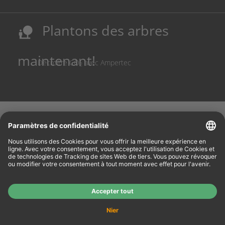
leur apprentissage!
Sécurisation des sites de production allemands
Plantons des arbres
nature_people
Réduction des coûts et conservation des ressources
maintenant!
Décroître CO
avec Ampertec
2