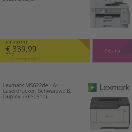
H.T.
€ 285,71
€ 339,99
Détails
T.T.C
+ Frais d’expédition
Lexmark MS622de - A4
Laserdrucker, Schwarzweiß,
Duplex, (36S0510).