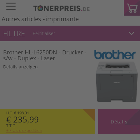
Autres articles -
imprimante
FILTRE
keyboard_arrow_down
- Réinitialiser
Brother HL-L6250DN - Drucker -
s/w - Duplex - Laser
Details anzeigen
H.T.
€ 198,31
€ 235,99
Détails
T.T.C
+ Frais d’expédition