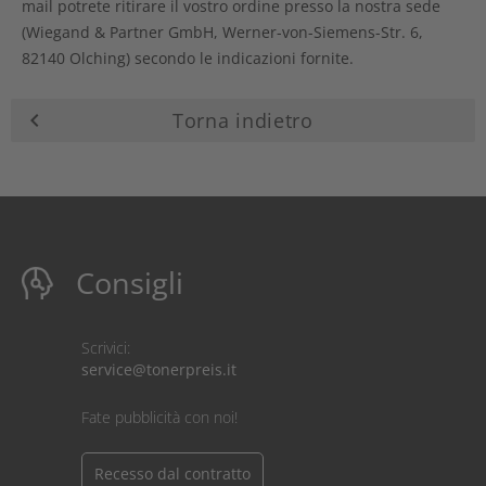
mail potrete ritirare il vostro ordine presso la nostra sede
(Wiegand & Partner GmbH, Werner-von-Siemens-Str. 6,
82140 Olching) secondo le indicazioni fornite.
keyboard_arrow_left
Torna indietro
Consigli
Scrivici:
service@tonerpreis.it
Fate pubblicità con noi!
Recesso dal contratto