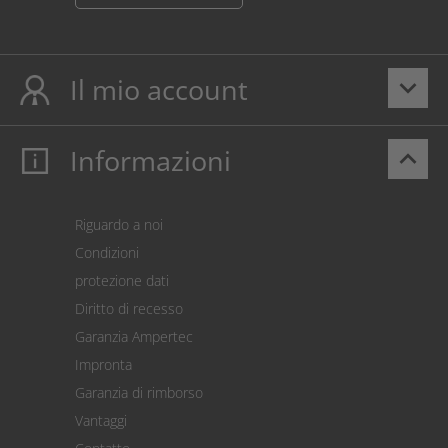
Il mio account
keyboard_arrow_down
Informazioni
keyboard_arrow_up
Il mio account
Login
Carrello prodotti
Riguardo a noi
Pagamento
Condizioni
Spedizione
protezione dati
Restituzione della merce
Diritto di recesso
Addebito diretto SEPA
Garanzia Ampertec
Calcolatore dei costi
Impronta
Impostazioni dei cookie
Garanzia di rimborso
Vantaggi