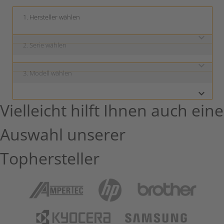
keyboard_arrow_down
keyboard_arrow_down
keyboard_arrow_down
Vielleicht hilft Ihnen auch eine
Auswahl unserer
Tophersteller
Ampertec
HP
Brother
Kyocera
Samsung