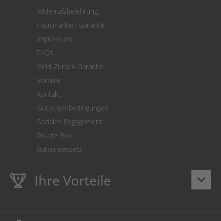
Warenrücksendung
Widerrufsbelehrung
SEPA-Lastschrift
Hausmarken-Garantie
Versandkostenrechner
Impressum
Cookie Einstellungen
FAQs
Geld-Zurück-Garantie
Vorteile
Kontakt
Gutscheinbedingungen
Soziales Engagement
Re-Life Box
Batteriegesetz
Ihre Vorteile
keyboard_arrow_down
Lebenslange
Hausmarke Garantie
auf Toner und Tinte
schützt auch Ihren Drucker.