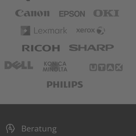
Canon
Epson
OKI
Lexmark
XEROX
RICOH
Sharp
DELL
KONICA MINOLTA
U
PHILIPS
Beratung