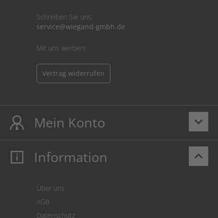
Schreiben Sie uns:
service@wiegand-gmbh.de
Mit uns werben!
Vertrag widerrufen
Mein Konto
keyboard_arrow_down
Information
keyboard_arrow_up
Mein Konto
Login
Warenkorb
Über uns
Zahlung
AGB
Versand
Datenschutz