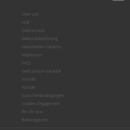
Login
Warenkorb
Über uns
Zahlung
AGB
Versand
Datenschutz
Warenrücksendung
Widerrufsbelehrung
SEPA-Lastschrift
Hausmarken-Garantie
Versandkostenrechner
Impressum
Cookie Einstellungen
FAQs
Geld-Zurück-Garantie
Vorteile
Kontakt
Gutscheinbedingungen
Soziales Engagement
Re-Life Box
Batteriegesetz