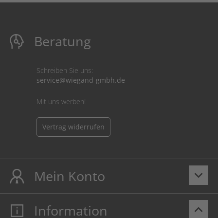
Beratung
Schreiben Sie uns:
service@wiegand-gmbh.de
Mit uns werben!
Vertrag widerrufen
Mein Konto
keyboard_arrow_down
Information
keyboard_arrow_up
Mein Konto