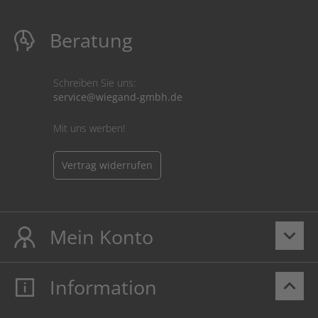
Beratung
Schreiben Sie uns:
service@wiegand-gmbh.de
Mit uns werben!
Vertrag widerrufen
Mein Konto
keyboard_arrow_down
Information
keyboard_arrow_up
Mein Konto
Login