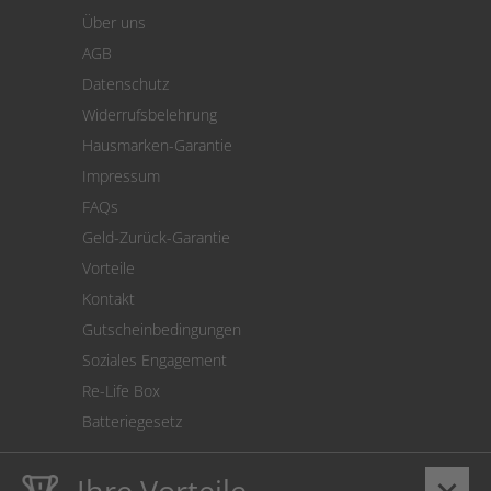
Warenkorb
Über uns
Zahlung
AGB
Versand
Datenschutz
Warenrücksendung
Widerrufsbelehrung
SEPA-Lastschrift
Hausmarken-Garantie
Versandkostenrechner
Impressum
Cookie Einstellungen
FAQs
Geld-Zurück-Garantie
Vorteile
Kontakt
Gutscheinbedingungen
Soziales Engagement
Re-Life Box
Batteriegesetz
Ihre Vorteile
keyboard_arrow_down