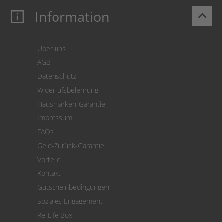
Information
keyboard_arrow_up
Mein Konto
Login
Warenkorb
Über uns
Zahlung
AGB
Versand
Datenschutz
Warenrücksendung
Widerrufsbelehrung
SEPA-Lastschrift
Hausmarken-Garantie
Versandkostenrechner
Impressum
Cookie Einstellungen
FAQs
Geld-Zurück-Garantie
Vorteile
Kontakt
Gutscheinbedingungen
Soziales Engagement
Re-Life Box