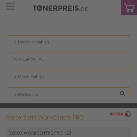
keyboard_arrow_down
keyboard_arrow_down
keyboard_arrow_down
search
Xerox Serie WorkCentre PRO
XEROX WORKCENTRE PRO 123