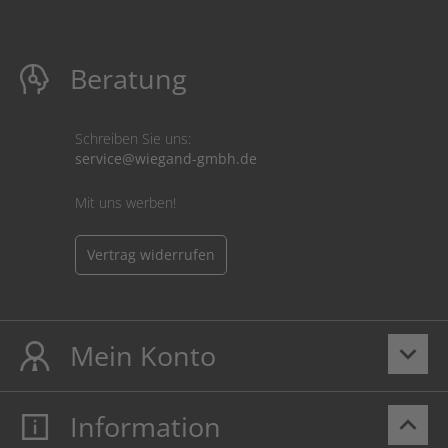
Beratung
Schreiben Sie uns:
service@wiegand-gmbh.de
Mit uns werben!
Vertrag widerrufen
Mein Konto
keyboard_arrow_down
Information
keyboard_arrow_up
Mein Konto
Login