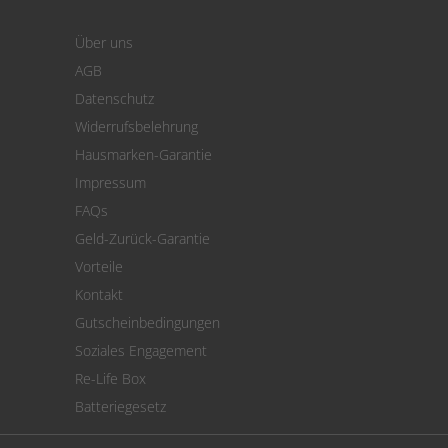
Warenkorb
Über uns
Zahlung
AGB
Versand
Datenschutz
Warenrücksendung
Widerrufsbelehrung
SEPA-Lastschrift
Hausmarken-Garantie
Versandkostenrechner
Impressum
Cookie Einstellungen
FAQs
Geld-Zurück-Garantie
Vorteile
Kontakt
Gutscheinbedingungen
Soziales Engagement
Re-Life Box
Batteriegesetz